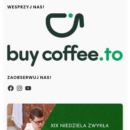
WESPRZYJ NAS!
ZAOBSERWUJ NAS!
https://www.facebook.com/Zpasjidol
Instagram
YouTube