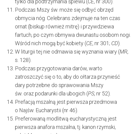
tylko dla podtrzymania śpiewu (
CE
, nr 300).
Podczas Mszy św. może się odbyć obrzęd
obmycia nóg. Celebrans zdejmuje na ten czas
ornat (biskup również mitrę) i przywdziewa
fartuch, po czym obmywa dwunastu osobom nogi.
Wśród nich mogą być kobiety (
CE
, nr 301;
CD
).
W liturgii tej nie odmawia się wyznania wiary (
MR
,
s. 128).
Podczas przygotowania darów, warto
zatroszczyć się o to, aby do ołtarza przynieść
dary potrzebne do sprawowania Mszy
św. oraz podarunki dla ubogich (
PS
, nr 52).
Prefacją mszalną jest pierwsza przedmowa
o Najśw. Eucharystii (nr 46).
Preferowaną modlitwą eucharystyczną jest
pierwsza anafora mszalna, tj. kanon rzymski,