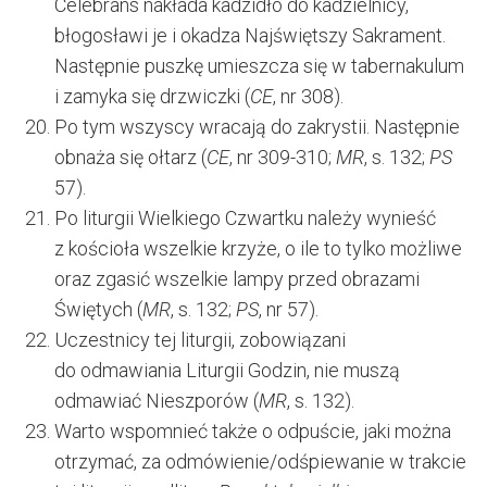
Celebrans nakłada kadzidło do kadzielnicy,
błogosławi je i okadza Najświętszy Sakrament.
Następnie puszkę umieszcza się w tabernakulum
i zamyka się drzwiczki (
CE
, nr 308).
Po tym wszyscy wracają do zakrystii. Następnie
obnaża się ołtarz (
CE
, nr 309-310;
MR
, s. 132;
PS
57).
Po liturgii Wielkiego Czwartku należy wynieść
z kościoła wszelkie krzyże, o ile to tylko możliwe
oraz zgasić wszelkie lampy przed obrazami
Świętych (
MR
, s. 132;
P
S
, nr 57).
Uczestnicy tej liturgii, zobowiązani
do odmawiania Liturgii Godzin, nie muszą
odmawiać Nieszporów (
MR
, s. 132).
Warto wspomnieć także o odpuście, jaki można
otrzymać, za odmówienie/odśpiewanie w trakcie