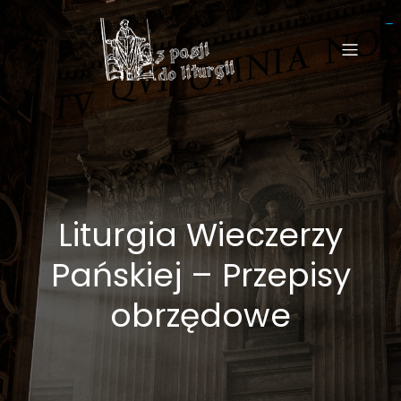
link toto togel
slot online
link togel
jacktoto
situs slot
jacktoto
jacktoto
jacktoto
jacktoto
toto togel
link slot
link slot
jacktoto
link slot
jacktoto
jacktoto
kawi898
jacktoto
link slot
jacktoto
togel 4d
link slot
jacktoto
jacktoto
jacktoto
toto togel
link slot
jacktoto
jacktoto
jacktoto
jacktoto
situs slot
link slot
toto slot
situs toto
slot 4d
situs toto
situs toto
situs toto
situs toto
togel
togel
togel
Liturgia Wieczerzy
Pańskiej – Przepisy
obrzędowe