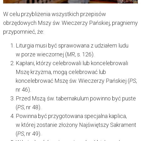
W celu przybliżenia wszystkich przepisów
obrzędowych Mszy św. Wieczerzy Pańskiej, pragniemy
przypomnieć, że:
Liturgia musi być sprawowana z udziałem ludu
w porze wieczornej (
MR
, s. 126).
Kapłani, którzy celebrowali lub koncelebrowali
Mszę krzyżma, mogą celebrować lub
koncelebrować Mszę św. Wieczerzy Pańskiej (
PS
,
nr 46).
Przed Mszą św. tabernakulum powinno być puste
(
PS
, nr 48).
Powinna być przygotowana specjalna kaplica,
w której zostanie złożony Najświętszy Sakrament
(
PS
, nr 49).