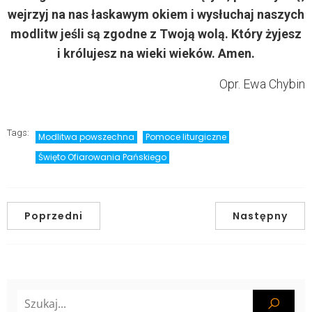
wejrzyj na nas łaskawym okiem i wysłuchaj naszych
modlitw jeśli są zgodne z Twoją wolą. Który żyjesz
i królujesz na wieki wieków. Amen.
Opr. Ewa Chybin
Tags:
Modlitwa powszechna
Pomoce liturgiczne
Święto Ofiarowania Pańskiego
Poprzedni
Następny