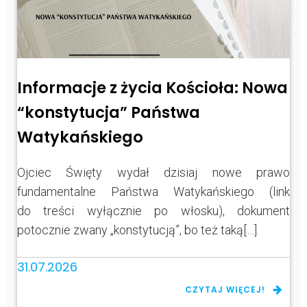
Informacje z życia Kościoła: Nowa
“konstytucja” Państwa
Watykańskiego
Ojciec Święty wydał dzisiaj nowe prawo
fundamentalne Państwa Watykańskiego (link
do treści wyłącznie po włosku), dokument
potocznie zwany „konstytucją”, bo też taką[…]
31.07.2026
CZYTAJ WIĘCEJ!