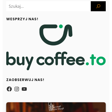
WESPRZYJ NAS!
ZAOBSERWUJ NAS!
https://www.facebook.com/Zpasjidol
Instagram
YouTube