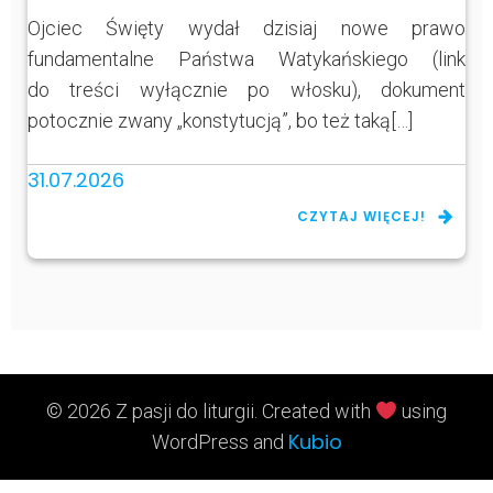
Ojciec Święty wydał dzisiaj nowe prawo
fundamentalne Państwa Watykańskiego (link
do treści wyłącznie po włosku), dokument
potocznie zwany „konstytucją”, bo też taką[…]
31.07.2026
CZYTAJ WIĘCEJ!
© 2026 Z pasji do liturgii. Created with
using
Kubio
WordPress and