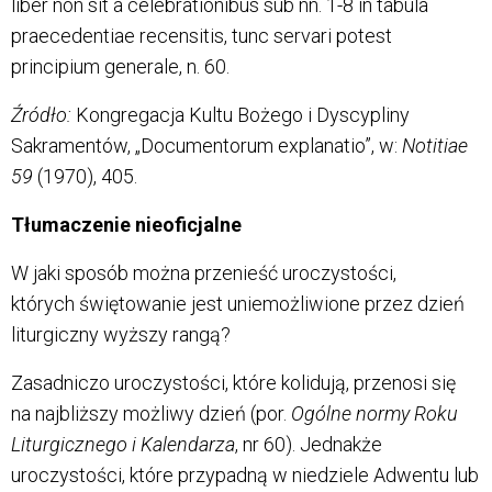
liber non sit a celebrationibus sub nn. 1-8 in tabula
praecedentiae recensitis, tunc servari potest
principium generale, n. 60.
Źródło:
Kongregacja Kultu Bożego i Dyscypliny
Sakramentów, „Documentorum explanatio”, w:
Notitiae
59
(1970), 405.
Tłumaczenie nieoficjalne
W jaki sposób można przenieść uroczystości,
których świętowanie jest uniemożliwione przez dzień
liturgiczny wyższy rangą?
Zasadniczo uroczystości, które kolidują, przenosi się
na najbliższy możliwy dzień (por.
Ogólne normy Roku
Liturgicznego i Kalendarza
, nr 60). Jednakże
uroczystości, które przypadną w niedziele Adwentu lub