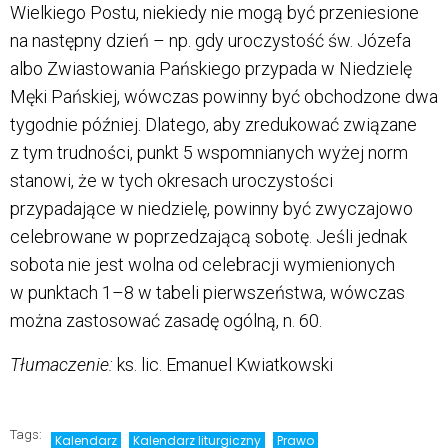
Wielkiego Postu, niekiedy nie mogą być przeniesione
na następny dzień – np. gdy uroczystość św. Józefa
albo Zwiastowania Pańskiego przypada w Niedzielę
Męki Pańskiej, wówczas powinny być obchodzone dwa
tygodnie później. Dlatego, aby zredukować związane
z tym trudności, punkt 5 wspomnianych wyżej norm
stanowi, że w tych okresach uroczystości
przypadające w niedzielę, powinny być zwyczajowo
celebrowane w poprzedzającą sobotę. Jeśli jednak
sobota nie jest wolna od celebracji wymienionych
w punktach 1–8 w tabeli pierwszeństwa, wówczas
można zastosować zasadę ogólną, n. 60.
Tłumaczenie:
ks. lic. Emanuel Kwiatkowski
Tags:
Kalendarz
Kalendarz liturgiczny
Prawo