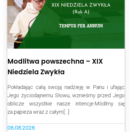
Modlitwa powszechna – XIX
Niedziela Zwykła
Pokładając całą swoją nadzieję w Panu i ufając
Jego życiodajnemu Słowu, wznieśmy przed Jego
oblicze wszystkie nasze intencje.Módlmy się
za papieża wraz z całym[…]
06.08.2026