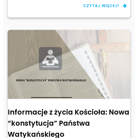
CZYTAJ WIĘCEJ!
Informacje z życia Kościoła: Nowa
“konstytucja” Państwa
Watykańskiego