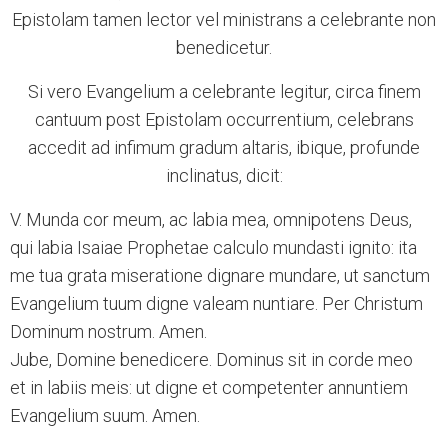
Epistolam tamen lector vel ministrans a celebrante non
benedicetur.
Si vero Evangelium a celebrante legitur, circa finem
cantuum post Epistolam occurrentium, celebrans
accedit ad infimum gradum altaris, ibique, profunde
inclinatus, dicit:
V. Munda cor meum, ac labia mea, omnipotens Deus,
qui labia Isaiae Prophetae calculo mundasti ignito: ita
me tua grata miseratione dignare mundare, ut sanctum
Evangelium tuum digne valeam nuntiare. Per Christum
Dominum nostrum. Amen.
Jube, Domine benedicere. Dominus sit in corde meo
et in labiis meis: ut digne et competenter annuntiem
Evangelium suum. Amen.