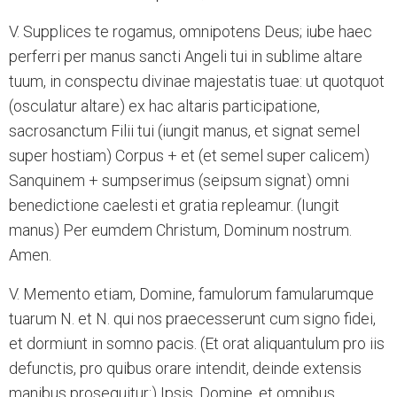
V. Supplices te rogamus, omnipotens Deus; iube haec
perferri per manus sancti Angeli tui in sublime altare
tuum, in conspectu divinae majestatis tuae: ut quotquot
(osculatur altare) ex hac altaris participatione,
sacrosanctum Filii tui (iungit manus, et signat semel
super hostiam) Corpus + et (et semel super calicem)
Sanquinem + sumpserimus (seipsum signat) omni
benedictione caelesti et gratia repleamur. (Iungit
manus) Per eumdem Christum, Dominum nostrum.
Amen.
V. Memento etiam, Domine, famulorum famularumque
tuarum N. et N. qui nos praecesserunt cum signo fidei,
et dormiunt in somno pacis. (Et orat aliquantulum pro iis
defunctis, pro quibus orare intendit, deinde extensis
manibus prosequitur:) Ipsis, Domine, et omnibus