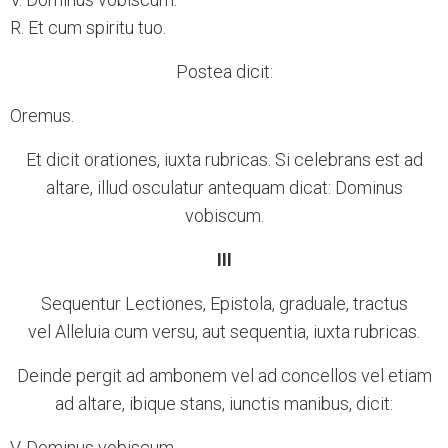
R. Et cum spiritu tuo.
Postea dicit:
Oremus.
Et dicit orationes, iuxta rubricas. Si celebrans est ad
altare, illud osculatur antequam dicat: Dominus
vobiscum.
III
Sequentur Lectiones, Epistola, graduale, tractus
vel Alleluia cum versu, aut sequentia, iuxta rubricas.
Deinde pergit ad ambonem vel ad concellos vel etiam
ad altare, ibique stans, iunctis manibus, dicit:
V. Dominus vobiscum.