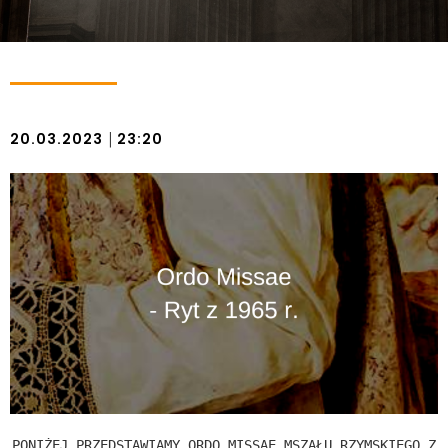
|
20.03.2023
23:20
PONIŻEJ PRZEDSTAWIAMY ORDO MISSAE MSZAŁU RZYMSKIEGO Z