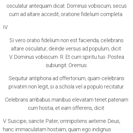
osculatur antequam dicat: Dominus vobiscum; secus
cum ad altare accedit, oratione fidelium completa.
IV
Si vero oratio fidelium non est facienda, celebrans
altare osculatur; deinde versus ad populum, dicit:
V. Dominus vobiscum. R. Et cum spiritu tuo. Postea
subiungit: Oremus.
Sequitur antiphona ad offertorium, quam celebrans
privatim non legit, si a schola vel a populo recitatur.
Celebrans ambabus manibus elevatam tenet patenam
cum hostia, et eam offerens, dicit:
V. Suscipe, sancte Pater, omnipotens aeterne Deus,
hanc immaculatam hostiam, quam ego indignus