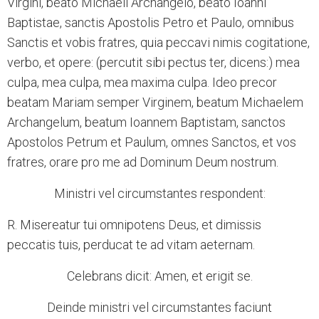
Virgini, beato Michaeli Archangelo, beato Ioanni
Baptistae, sanctis Apostolis Petro et Paulo, omnibus
Sanctis et vobis fratres, quia peccavi nimis cogitatione,
verbo, et opere: (percutit sibi pectus ter, dicens:) mea
culpa, mea culpa, mea maxima culpa. Ideo precor
beatam Mariam semper Virginem, beatum Michaelem
Archangelum, beatum Ioannem Baptistam, sanctos
Apostolos Petrum et Paulum, omnes Sanctos, et vos
fratres, orare pro me ad Dominum Deum nostrum.
Ministri vel circumstantes respondent:
R. Misereatur tui omnipotens Deus, et dimissis
peccatis tuis, perducat te ad vitam aeternam.
Celebrans dicit: Amen, et erigit se.
Deinde ministri vel circumstantes faciunt