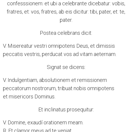
confesssionem: et ubi a celebrante dicebatur: vobis,
fratres, et: vos, fratres, ab eis dicitur: tibi, pater, et: te,
pater.
Postea celebrans dicit:
V. Misereatur vestri omnipotens Deus, et dimissis
peccatis vestris, perducat vos ad vitam aeternam.
Signat se dicens:
V. Indulgentiam, absolutionem et remissionem
peccatorum nostrorum, tribuat nobis omnipotens
et misericors Dominus.
Et inclinatus prosequitur:
V. Domine, exaudí orationem meam.
R. Et clamor meus ad te veniat.