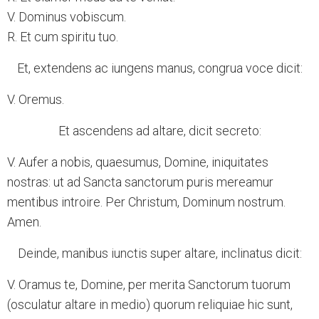
V. Dominus vobiscum.
R. Et cum spiritu tuo.
Et, extendens ac iungens manus, congrua voce dicit:
V. Oremus.
Et ascendens ad altare, dicit secreto:
V. Aufer a nobis, quaesumus, Domine, iniquitates
nostras: ut ad Sancta sanctorum puris mereamur
mentibus introire. Per Christum, Dominum nostrum.
Amen.
Deinde, manibus iunctis super altare, inclinatus dicit:
V. Oramus te, Domine, per merita Sanctorum tuorum
(osculatur altare in medio) quorum reliquiae hic sunt,