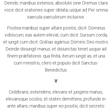
Deinde, manibus extensis, absolute sine Oremus clara
voce dicit orationes super oblata, usque ad Per omnia
saecula saeculorum inclusive.
Postea manibus super altare positis, dicit: Dominus
vobíscum, eas autem elevat, cum dicit: Sursum corda,
et iungit cum dicit: Grátias agámus Dómino Deo nostro.
Deinde disiungit manus, et disiunctas tenet usque ad
finem præfationis: qua finità, iterum iungit as, et una
cum ministris, clero et populo dicit Sanctus-
Benedictus.
V
Celebrans, extendens, elevans et jungens manus,
elevansque oculos, et statim demittens, profunde in-
ante altare, manibus super eo positis, dicit secreto: