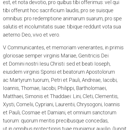
est, et nota devotio, pro quibus tibi offerimus: vel qui
tibi offerunt hoc sacrificium laudis, pro se suisque
omnibus: pro redemptione animarum suarum, pro spe
salutis et incolumitatis suae: tibique reddunt vota sua
aeterno Deo, vivo et vero.
V. Communicantes, et memoriam venerantes, in primis
gloriosae semper virginis Mariae, Genitricis Dei
et Domini nostri Iesu Christi: sed et beati Ioseph,
eiusdem virginis Sponsi et beatorum Apostolorum
ac Martyrum tuorum, Petri et Pauli, Andreae, Iacobi,
Ioannis, Thomae, Iacobi, Philippi, Bartholomaei,
Matthaei, Simonis et Thaddaei: Lini, Cleti, Clementis,
Xysti, Cornelii, Cypriani, Laurentii, Chrysogoni, Ioannis
et Pauli, Cosmae et Damiani, et omnium sanctorum
tuorum: quorum meritis precibusque concedas,
ut in omnibus protectionis tuae muniamur auxilio. (Iungit