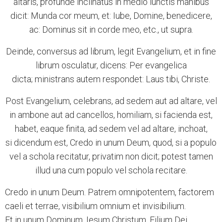
altaris, profunde inclinatus in medio iunctis manibus
dicit: Munda cor meum, et: Iube, Domine, benedicere,
ac: Dominus sit in corde meo, etc., ut supra.
Deinde, conversus ad librum, legit Evangelium, et in fine
librum osculatur, dicens: Per evangelica
dicta; ministrans autem respondet: Laus tibi, Christe.
Post Evangelium, celebrans, ad sedem aut ad altare, vel
in ambone aut ad cancellos, homiliam, si facienda est,
habet, eaque finita, ad sedem vel ad altare, inchoat,
si dicendum est, Credo in unum Deum, quod, si a populo
vel a schola recitatur, privatim non dicit; potest tamen
illud una cum populo vel schola recitare.
Credo in unum Deum. Patrem omnipotentem, factorem
caeli et terrae, visibilium omnium et invisibilium.
Et in unum Dominum, Iesum Christum, Filium Dei