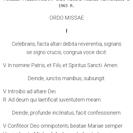
1965 R.
ORDO MISSAE
I
Celebrans, facta altari debita reverentia, signans
se signo crucis, congrua voce dicit:
V. In nomine Patris, et Filii, et Spiritus Sancti. Amen.
Deinde, iunctis manibus, subiungit:
V. Introibo ad altare Dei.
R. Ad deum qui laetificat iuventutem meam.
Deinde, profunde inclinatus, facit confessionem:
V. Confiteor Deo omnipotenti, beatae Mariae semper