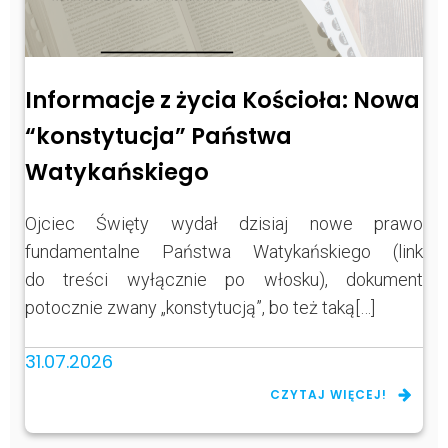
Informacje z życia Kościoła: Nowa
“konstytucja” Państwa
Watykańskiego
Ojciec Święty wydał dzisiaj nowe prawo
fundamentalne Państwa Watykańskiego (link
do treści wyłącznie po włosku), dokument
potocznie zwany „konstytucją”, bo też taką[…]
31.07.2026
CZYTAJ WIĘCEJ!