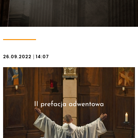
|
26.09.2022
14:07