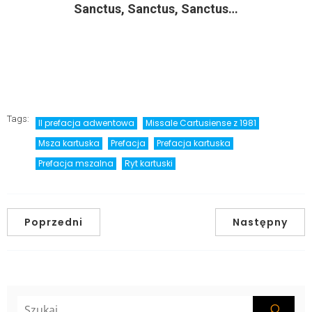
Sanctus, Sanctus, Sanctus…
Tags:
II prefacja adwentowa
Missale Cartusiense z 1981
Msza kartuska
Prefacja
Prefacja kartuska
Prefacja mszalna
Ryt kartuski
Poprzedni
Następny