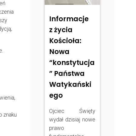
zeń
czenia
Informacje
szy
z życia
dycją,
Kościoła:
Nowa
e.
“konstytucja
” Państwa
Watykański
ego
wienia,
Ojciec Święty
o znaku
wydał dzisiaj nowe
prawo