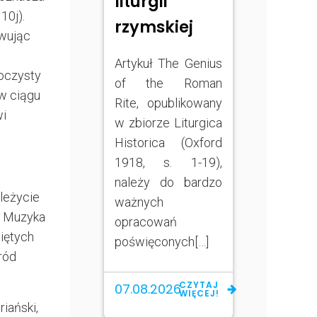
liturgii
10j).
rzymskiej
awując
Artykuł The Genius
roczysty
of the Roman
 w ciągu
Rite, opublikowany
wi
w zbiorze Liturgica
Historica (Oxford
1918, s. 1-19),
należy do bardzo
leżycie
ważnych
. Muzyka
opracowań
iętych
poświęconych[…]
ród
CZYTAJ
07.08.2026
WIĘCEJ!
iański,