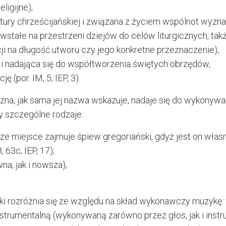
ligijne);
tury chrześcijańskiej i związana z życiem wspólnot wyzn
tałe na przestrzeni dziejów do celów liturgicznych, takż
racji na długość utworu czy jego konkretne przeznaczenie);
i nadająca się do współtworzenia świętych obrzędów,
 (por. IM, 5; IEP, 3).
zna, jak sama jej nazwa wskazuje, nadaje się do wykonywa
zy szczególne rodzaje:
e miejsce zajmuje śpiew gregoriański, gdyż jest on wła
, 63c; IEP, 17);
a, jak i nowsza);
ki rozróżnia się ze względu na skład wykonawczy muzykę:
nstrumentalną (wykonywaną zarówno przez głos, jak i inst