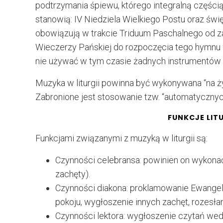
podtrzymania śpiewu, którego integralną częścią
stanowią: IV Niedziela Wielkiego Postu oraz świ
obowiązują w trakcie Triduum Paschalnego od 
Wieczerzy Pańskiej do rozpoczęcia tego hymnu w t
nie używać w tym czasie żadnych instrumentów (p
Muzyka w liturgii powinna być wykonywana “na ży
Zabronione jest stosowanie tzw. “automatycznych
FUNKCJE LIT
Funkcjami związanymi z muzyką w liturgii są:
Czynności celebransa: powinien on wykonać p
zachęty).
Czynności diakona: proklamowanie Ewangel
pokoju, wygłoszenie innych zachęt, rozesła
Czynności lektora: wygłoszenie czytań wedł