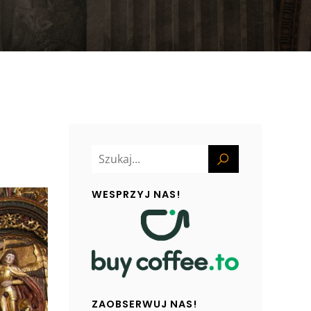
WESPRZYJ NAS!
ZAOBSERWUJ NAS!