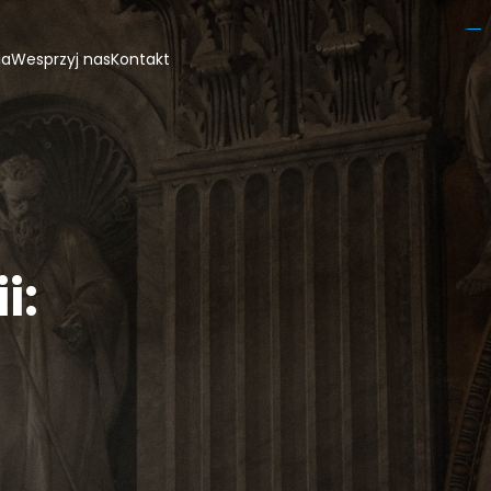
situs togel terpercaya
link togel terpercaya
situs togel online
pendidikan farmasi
agen judi bola
link slot online
situs slot online
link slot online
situs slot online
link slot gacor
link slot gacor
situs slot gacor
situs togel resmi
situs togel resmi
situs slot gacor
situs togel resmi
link slot gacor
link slot gacor
link slot gacor
link slot gacor
link slot gacor
link togel resmi
link togel resmi
situs togel resmi
situs togel resmi
situs slot gacor
situs togel resmi
link slot gacor
toto slot online
slot gacor hari ini
situs toto macau
link togel resmi
link slot gacor
situs slot gacor
situs slot gacor
situs togel resmi
situs togel resmi
situs slot gacor
situs togel resmi
link togel resmi
slot thailand
link slot resmi
link toto togel
situs toto togel
situs toto togel
link slot resmi
togel online
slot thailand
situs toto togel
situs toto togel
slot thailand
link slot resmi
situs toto togel
situs toto togel
situs toto togel
situs toto togel
toto togel resmi
situs toto togel
situs toto togel
situs toto togel
situs toto togel
situs toto togel
situs toto togel
slot online
slot online
slot online
slot online
situs slot toto
situs toto slot
situs toto slot
sangkarbet
sangkarbet
situs toto slot
slot online
situs toto slot
situs toto slot
situs toto slot
slot online
situs toto slot
sangkarbet
penidabet
rimbabola
slot gacor
slot gacor
hk pools
link togel
situs togel
link togel
link togel
togel resmi
hk pools
link togel
link togel
link togel
slot gacor
link togel
situs togel
link togel
link togel
link togel
link togel
link togel
link togel
slot gacor
link togel
situs togel
gimbal4d
link gacor
slot gacor
legianbet
link togel
situs gacor
situs togel
link togel
slot gacor
link togel
link togel
situs togel
link togel
situs togel
situs togel
link togel
bandar toto
link togel
link togel
situs togel
situs gacor
jacktoto
jacktoto
toto togel
jacktoto
cerutu4d
toto togel
toto togel
toto togel
jacktoto
jacktoto
jacktoto
jacktoto
link slot
link slot
jacktoto
jacktoto
jacktoto
toto togel
jacktoto
jacktoto
jacktoto
toto togel
toto togel
toto togel
jacktoto
jacktoto
toto togel
situs slot
toto togel
toto togel
toto togel
jacktoto
jacktoto
jacktoto
jacktoto
jacktoto
toto togel
jacktoto
toto togel
situs slot
jacktoto
link slot
jacktoto
toto togel
jacktoto
situs slot
link slot
link slot
jacktoto
jacktoto
situs slot
cerutu4d
situs slot
toto togel
jacktoto
toto togel
jacktoto
toto togel
jacktoto
situs slot
toto togel
jacktoto
toto togel
link slot
toto togel
jacktoto
cerutu4d
cerutu4d
jacktoto
toto togel
jacktoto
jacktoto
bento4d
jacktoto
jacktoto
jacktoto
jacktoto
jacktoto
cerutu4d
jacktoto
cerutu4d
situs slot
cerutu4d
cerutu4d
bento4d
cerutu4d
jacktoto
situs slot
jacktoto
jacktoto
jacktoto
jacktoto
jacktoto
jacktoto
link slot
jacktoto
bento4d
bento4d
bento4d
toto togel
bento4d
bento4d
bento4d
jacktoto
slot resmi
toto togel
situs slot
bento4d
link slot
jacktoto
jacktoto
jacktoto
jacktoto
cerutu4d
jacktoto
jacktoto
jacktoto
jacktoto
jacktoto
bento4d
jacktoto
jacktoto
jacktoto
jacktoto
jacktoto
jacktoto
situs slot
jacktoto
jacktoto
cerutu4d
cerutu4d
bento4d
jacktoto
cerutu4d
jacktoto
link slot
bento4d
jacktoto
bento4d
jacktoto
bento4d
jacktoto
jacktoto
jacktoto
bento4d
cerutu4d
jacktoto
jacktoto
toto togel
jacktoto
cerutu4d
jacktoto
toto togel
link slot
jacktoto
link slot
link slot
toto togel
situs slot
jacktoto
jacktoto
jacktoto
toto togel
jacktoto
kawi898
toto togel
situs slot
toto togel
toto togel
situs slot
jacktoto
jacktoto
jacktoto
kawi898
situs slot
jacktoto
toto slot
situs toto
situs toto
situs toto
situs toto
toto slot
situs toto
situs toto
situs toto
situs toto
situs toto
situs toto
situs toto
situs toto
situs toto
situs toto
situs toto
toto slot
toto slot
situs toto
situs toto
situs toto
toto slot
situs toto
situs toto
toto slot
situs toto
toto slot
situs toto
toto slot
toto slot
situs hk
pam4d
situs toto
toto slot
situs toto
situs toto
toto slot
pam4d
situs toto
toto slot
situs toto
situs toto
toto slot
situs toto
situs toto
situs toto
toto slot
toto slot
situs toto
situs toto
toto slot
toto slot
situs toto
situs toto
rtp slot
togel
togel
ja
Wesprzyj nas
Kontakt
i: