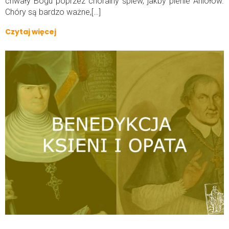
chwały Bogu poprzez chóralny śpiew, jakby pienie Aniołów.
Chóry są bardzo ważne,[…]
Czytaj więcej