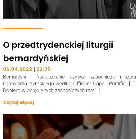
O przedtrydenckiej liturgii
bernardyńskiej
|
06.04.2022
22:35
Bernardyni i franciszkanie używali zasadniczo mszału
i brewiarza rzymskiego według Officium Capelli Pontificii […].
Dopiero w obrębie tych zasadniczych ram[…]
Czytaj więcej