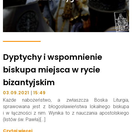
Dyptychy i wspomnienie
biskupa miejsca w rycie
bizantyjskim
|
03.09.2021
15:49
Każde nabożeństwo, a zwłaszcza Boska Liturgia,
sprawowana jest z błogosławieństwa lokalnego biskupa
i w łączności z nim. Wynika to z nauczania apostolskiego
(listów św. Pawła)[…]
Czytaj więcej