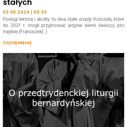
stałych
|
02.05.2024
00:33
Posługi lektora i akolity to dwa stałe urzędy Kościoła, które
do 2021 r. mogli przyjmować jedynie wierni świeccy płci
męskiej (Franciszek[…]
Czytaj więcej