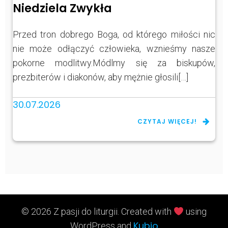
Niedziela Zwykła
Przed tron dobrego Boga, od którego miłości nic
nie może odłączyć człowieka, wznieśmy nasze
pokorne modlitwy.Módlmy się za biskupów,
prezbiterów i diakonów, aby mężnie głosili[…]
30.07.2026
CZYTAJ WIĘCEJ!
© 2026 Z pasji do liturgii. Created with
using
Kubio
WordPress and