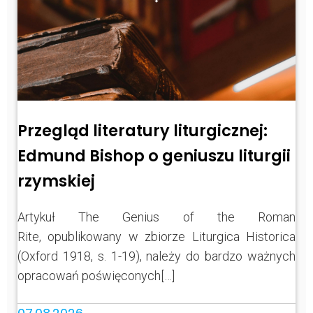
Przegląd literatury liturgicznej:
Edmund Bishop o geniuszu liturgii
rzymskiej
Artykuł The Genius of the Roman
Rite, opublikowany w zbiorze Liturgica Historica
(Oxford 1918, s. 1-19), należy do bardzo ważnych
opracowań poświęconych[…]