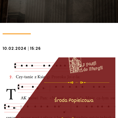
|
10.02.2024
15:26