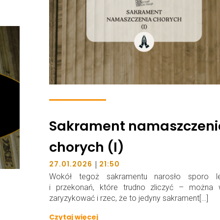
Sakrament namaszczeni
chorych (I)
|
27.01.2026
21:50
Wokół tegoż sakramentu narosło sporo l
i przekonań, które trudno zliczyć – można 
zaryzykować i rzec, że to jedyny sakrament[…]
Czytaj więcej