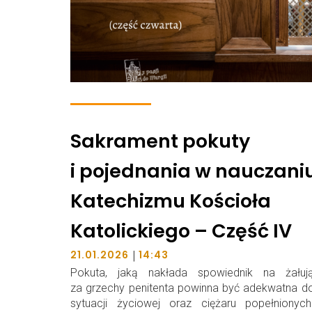
Sakrament pokuty
i pojednania w nauczani
Katechizmu Kościoła
Katolickiego – Część IV
|
21.01.2026
14:43
Pokuta, jaką nakłada spowiednik na żałuj
za grzechy penitenta powinna być adekwatna d
sytuacji życiowej oraz ciężaru popełnionych