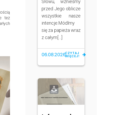
Słowu, wznieśmy
przed Jego oblicze
ością
wszystkie nasze
e też
intencje.Módlmy
rłych
się za papieża wraz
z całym[…]
CZYTAJ
06.08.2026
WIĘCEJ!