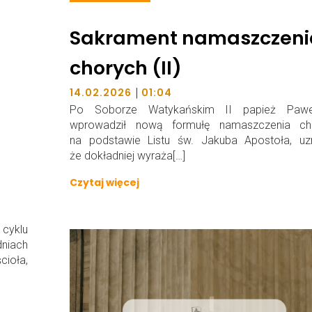
Sakrament namaszczeni
chorych (II)
|
14.02.2026
01:04
Po Soborze Watykańskim II papież Paw
wprowadził nową formułę namaszczenia ch
na podstawie Listu św. Jakuba Apostoła, uzn
że dokładniej wyraża[…]
Czytaj więcej
yklu
niach
ioła,