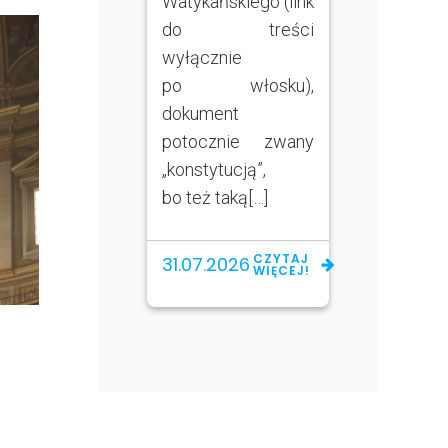
Watykańskiego (link
do treści
wyłącznie
po włosku),
dokument
potocznie zwany
„konstytucją”,
bo też taką[…]
CZYTAJ
31.07.2026
WIĘCEJ!