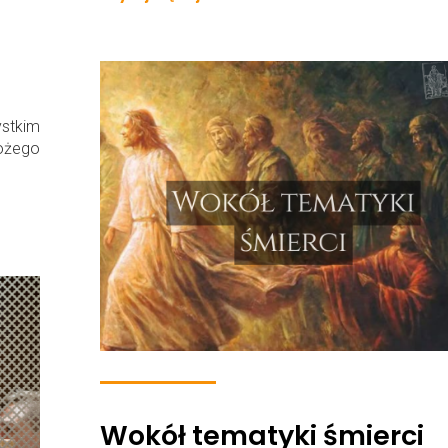
ystkim
Bożego
Wokół tematyki śmierci