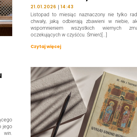
|
21.01.2026
14:43
Listopad to miesiąc naznaczony nie tylko rad
chwały, jaką odbierają zbawieni w niebie, al
wspomnieniem wszystkich wiernych zma
oczekujących w czyśćcu. Śmierć[…]
Czytaj więcej
u
ącego
o jego
 win.