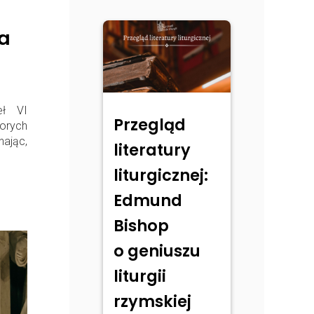
a
eł VI
Przegląd
orych
ając,
literatury
liturgicznej:
Edmund
Bishop
o geniuszu
liturgii
rzymskiej