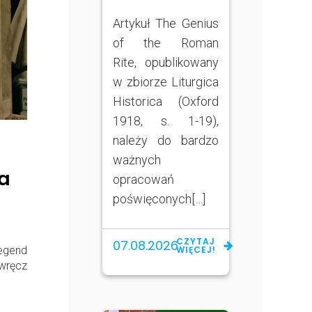
Artykuł The Genius
of the Roman
Rite, opublikowany
w zbiorze Liturgica
Historica (Oxford
1918, s. 1-19),
należy do bardzo
ważnych
a
opracowań
poświęconych[…]
CZYTAJ
07.08.2026
egend
WIĘCEJ!
wręcz