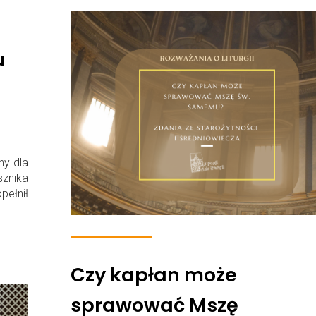
u
ny dla
sznika
pełnił
Czy kapłan może
sprawować Mszę