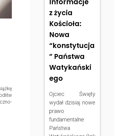
Informacje
z życia
Kościoła:
Nowa
“konstytucja
” Państwa
Watykański
ego
iążkę
Ojciec Święty
dlitw
czno-
wydał dzisiaj nowe
prawo
fundamentalne
Państwa