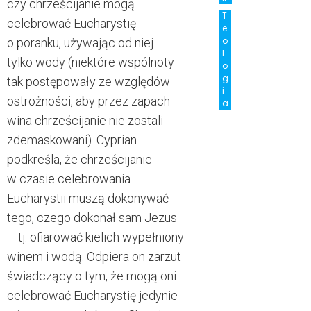
czy chrześcijanie mogą
T
celebrować Eucharystię
e
o
o poranku, używając od niej
l
tylko wody (niektóre wspólnoty
o
g
tak postępowały ze względów
i
ostrożności, aby przez zapach
a
wina chrześcijanie nie zostali
zdemaskowani). Cyprian
podkreśla, że chrześcijanie
w czasie celebrowania
Eucharystii muszą dokonywać
tego, czego dokonał sam Jezus
– tj. ofiarować kielich wypełniony
winem i wodą. Odpiera on zarzut
świadczący o tym, że mogą oni
celebrować Eucharystię jedynie