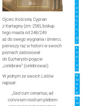
t
o
ri
a
Ojciec Kościoła, Cyprian
li
t
z Kartaginy (zm. 258), biskup
u
tego miasta od 248/249
r
g
aż do swego wygnania i śmierci,
ii
pierwszy raz w historii w swoich
K
pismach zastosował
a
p
do Eucharystii pojęcie
ł
a
,,celebrare” (celebrować).
n
M
W jednym ze swoich Listów
sz
napisał:
a
ś
w.
„Sed cum cenamus, ad
M
convivium nostrum plebem
sz