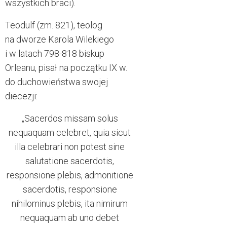
wszystkich braci).
Teodulf (zm. 821), teolog
na dworze Karola Wilekiego
i w latach 798-818 biskup
Orleanu, pisał na początku IX w.
do duchowieństwa swojej
diecezji:
„Sacerdos missam solus
nequaquam celebret, quia sicut
illa celebrari non potest sine
salutatione sacerdotis,
responsione plebis, admonitione
sacerdotis, responsione
nihilominus plebis, ita nimirum
nequaquam ab uno debet