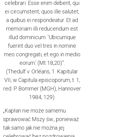
celebrari. Esse enim debent, qui
ei circumstent, quos ille salutet,
a quibus ei respondeatur. Et ad
memoriam illi reducendum est
illud dominicum: 'Ubicumque
fuerint duo vel tres in nomine
meo congregati, et ego in medio
eorum.’ (Mt 18,20)”.
(Thedulf v. Orléans, 1. Kapitular
VII, w Capitula episcoporum, t. 1,
red. P. Bommer (MGH), Hannover
1984, 129).
„Kapłan nie może samemu
sprawować Mszy św., ponieważ
tak samo jak nie można jej
celebrować bez pozdrowienia