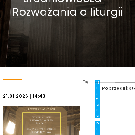
Rozważania o liturgii
Tags:
H
Poprzedni
Nast
i
s
|
21.01.2026
14:43
t
o
ri
a
h
i
s