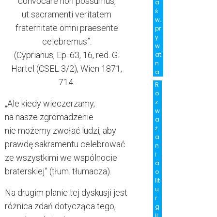
convocare non possumus,
a
ś
ut sacramenti veritatem
w.
fraternitate omni praesente
pr
y
celebremus”.
w
(Cyprianus, Ep. 63, 16, red. G.
at
n
Hartel (CSEL 3/2), Wien 1871,
a
714.
R
o
z
„Ale kiedy wieczerzamy,
w
na nasze zgromadzenie
a
ż
nie możemy zwołać ludzi, aby
a
prawdę sakramentu celebrować
n
i
ze wszystkimi we wspólnocie
a
braterskiej” (tłum. tłumacza).
o
lit
u
Na drugim planie tej dyskusji jest
r
różnica zdań dotycząca tego,
g
ii