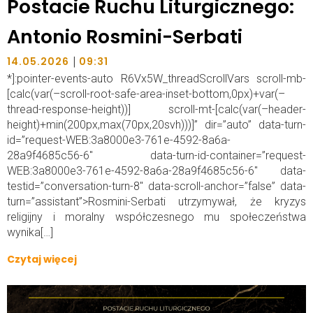
Postacie Ruchu Liturgicznego:
Antonio Rosmini-Serbati
|
14.05.2026
09:31
*]:pointer-events-auto R6Vx5W_threadScrollVars scroll-mb-
[calc(var(–scroll-root-safe-area-inset-bottom,0px)+var(–
thread-response-height))] scroll-mt-[calc(var(–header-
height)+min(200px,max(70px,20svh)))]” dir=”auto” data-turn-
id=”request-WEB:3a8000e3-761e-4592-8a6a-
28a9f4685c56-6″ data-turn-id-container=”request-
WEB:3a8000e3-761e-4592-8a6a-28a9f4685c56-6″ data-
testid=”conversation-turn-8″ data-scroll-anchor=”false” data-
turn=”assistant”>Rosmini-Serbati utrzymywał, że kryzys
religijny i moralny współczesnego mu społeczeństwa
wynika[…]
Czytaj więcej