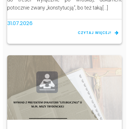
potocznie zwany „konstytucją”, bo też taką[…]
31.07.2026
CZYTAJ WIĘCEJ!