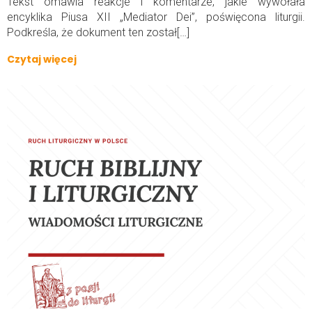
Tekst omawia reakcje i komentarze, jakie wywołała
encyklika Piusa XII „Mediator Dei”, poświęcona liturgii.
Podkreśla, że dokument ten został[…]
Czytaj więcej