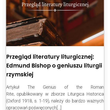
Przegląd literatury liturgicznej:
Edmund Bishop o geniuszu liturgii
rzymskiej
Artykuł The Genius of the Roman
Rite, opublikowany w zbiorze Liturgica Historica
(Oxford 1918, s. 1-19), należy do bardzo ważnych
opracowań poświęconych[…]