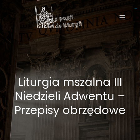
situs togel resmi
link toto togel
situs togel
situs gacor
jacktoto
jacktoto
link slot
toto togel
jacktoto
jacktoto
jacktoto
kawi898
jacktoto
kawi898
toto togel
kawi898
jacktoto
toto togel
toto togel
jacktoto
situs slot
situs slot
jacktoto
jacktoto
toto slot
situs toto
toto slot
situs toto
situs toto
situs toto
situs toto
situs toto
kawijitu
situs toto
togel
Liturgia mszalna III
Niedzieli Adwentu –
Przepisy obrzędowe