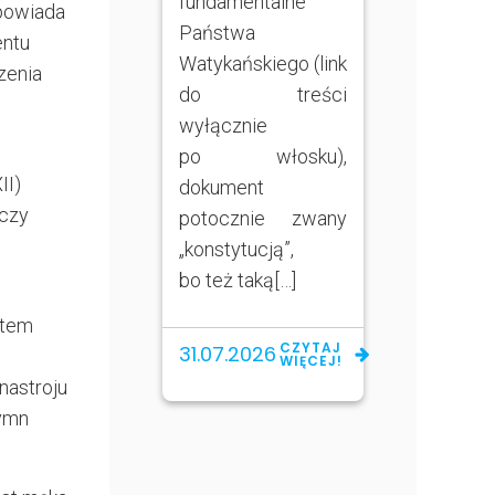
fundamentalne
opowiada
Państwa
entu
Watykańskiego (link
zenia
do treści
wyłącznie
po włosku),
II)
dokument
aczy
potocznie zwany
„konstytucją”,
bo też taką[…]
ntem
CZYTAJ
31.07.2026
WIĘCEJ!
nastroju
Hymn