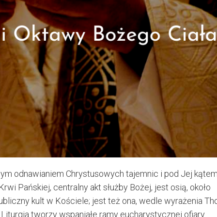
znym odnawianiem Chrystusowych tajemnic i pod Jej kątem
 Krwi Pańskiej, centralny akt służby Bożej, jest osią, około
publiczny kult w Kościele; jest też ona, wedle wyrażenia T
 Liturgia tworzy wspaniałe ramy eucharystycznej ofiary.