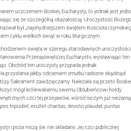
wanem uczczeniem Boskiej Eucharystji, to jednak jest jedn
tniając się ze szczególną okazałością. Uroczystość Bożego 
r nazwał był „najohydniejszem świętem Kościoła rzymskiego
em cyklu wielkich świąt w roku liturgicznym.
chodzeniem święta w szeregu starodawnych uroczystośc
anowienia Przenajświętszej Eucharystii, wysławiając ten 
dając. Obchód ten uroczysty przypada jednak
la przysłania jakby odcieniem smutku radosne skądinąd
ętszy Sakrament zawdzięczamy. Należała się przeto Boskie
 złożyć mógł królewskiemu swemu Oblubieńcowi hołdy
wnętrznych czci tej przejawów, wśród niczym już niezam
spes tripudiet, exultet charitas, devotio plaudat, puritas
ystji i poza mszą św. nie składano Jej czci publicznej.