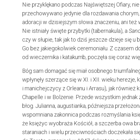
Nie przyklękano podczas Najświętszej Ofiary, nie 
przechowywano jedynie dla rozdawania chorym, 
adoracji w dzisiejszym słowa znaczeniu, ani t
Nie istniały święte przybytki (tabernakula), a
San
czy w słupie, tak jak to dziś jeszcze dzieje się
Go bez jakiegokolwiek ceremoniału. Z czasem dop
od wieczernika i katakumb, poczęła się coraz wię
Bóg sam domagać się miał osobnego triumfalneg
wpłynęły szerzące się w XI. i XII. wieku herezje
i manichejczycy z Orleanu i Arrasu), jak również k
Chapelle i w Bolzenie. Przede wszystkim jednak
błog. Julianna, augustianka, późniejsza przełożo
wspomniana zakonnica podczas rozmyślania księż
że księżyc wyobraża Kościół, a szczerba owa br
staraniach i wielu przeciwnościach doczekała się