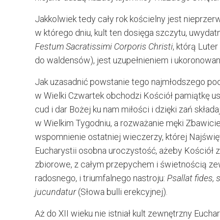
Jakkolwiek tedy cały rok kościelny jest nieprzer
w którego dniu, kult ten dosięga szczytu, uwyda
Festum Sacratissimi Corporis Christi
, którą Lute
do waldensów), jest uzupełnieniem i ukoronowani
Jak uzasadnić powstanie tego najmłodszego po
w Wielki Czwartek obchodzi Kościół pamiątkę ust
cud i dar Bożej ku nam miłości i dzięki zań skła
w Wielkim Tygodniu, a rozważanie męki Zbawicie
wspomnienie ostatniej wieczerzy, której Najświ
Eucharystii osobna uroczystość, ażeby Kościół
zbiorowe, z całym przepychem i świetnością ze
radosnego, i triumfalnego nastroju:
Psallat fides, 
jucundatur
(Słowa bulli erekcyjnej).
Aż do XII wieku nie istniał kult zewnętrzny Euchar