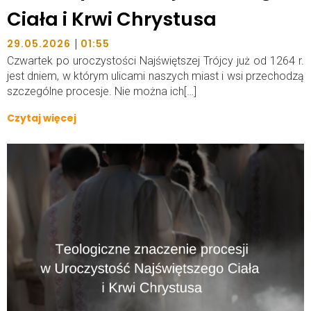
Ciała i Krwi Chrystusa
|
29.05.2026
01:55
Czwartek po uroczystości Najświętszej Trójcy już od 1264 r.
jest dniem, w którym ulicami naszych miast i wsi przechodzą
szczególne procesje. Nie można ich[…]
Czytaj więcej