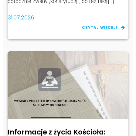
potocznie zwany „konstytucją”, bo też taką[…]
31.07.2026
CZYTAJ WIĘCEJ!
Informacje z życia Kościoła: