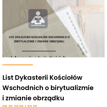
List Dykasterii Kościołów
Wschodnich o birytualizmie
i zmianie obrządku
|
05.01.2025
20:10