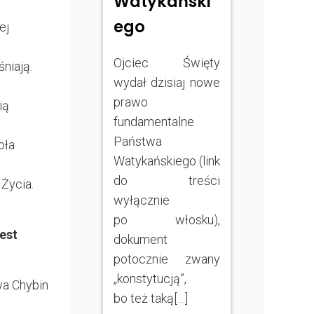
Watykański
ego
ej
Ojciec Święty
niają.
wydał dzisiaj nowe
prawo
ią
fundamentalne
Państwa
oła
Watykańskiego (link
do treści
Życia.
wyłącznie
po włosku),
est
dokument
potocznie zwany
„konstytucją”,
wa Chybin
bo też taką[…]