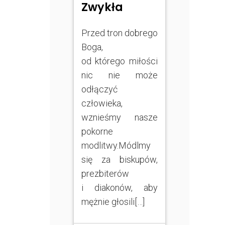
Zwykła
Przed tron dobrego
Boga,
od którego miłości
nic nie może
odłączyć
człowieka,
wznieśmy nasze
pokorne
modlitwy.Módlmy
się za biskupów,
prezbiterów
i diakonów, aby
mężnie głosili[…]