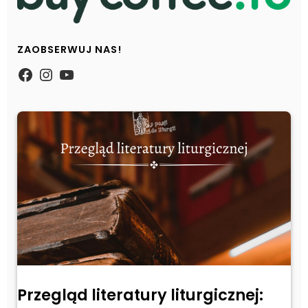
ZAOBSERWUJ NAS!
https://www.facebook.com/Zpasjidol
Instagram
YouTube
Przegląd literatury liturgicznej: