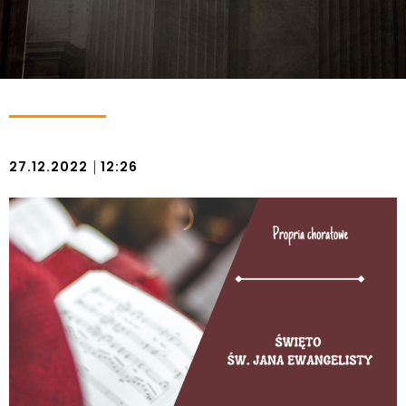
|
27.12.2022
12:26