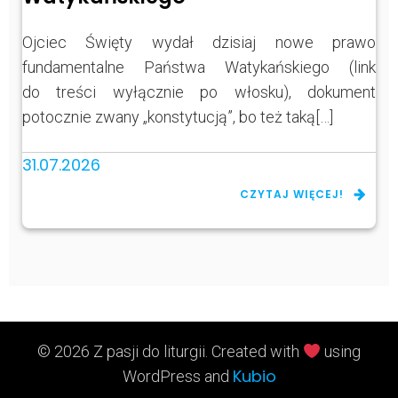
Ojciec Święty wydał dzisiaj nowe prawo
fundamentalne Państwa Watykańskiego (link
do treści wyłącznie po włosku), dokument
potocznie zwany „konstytucją”, bo też taką[…]
31.07.2026
CZYTAJ WIĘCEJ!
© 2026 Z pasji do liturgii. Created with
using
Kubio
WordPress and