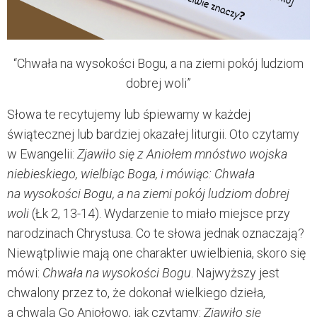
“Chwała na wysokości Bogu, a na ziemi pokój ludziom
dobrej woli”
Słowa te recytujemy lub śpiewamy w każdej
świątecznej lub bardziej okazałej liturgii. Oto czytamy
w Ewangelii:
Zjawiło się z Aniołem mnóstwo wojska
niebieskiego, wielbiąc Boga, i mówiąc: Chwała
na wysokości Bogu, a na ziemi pokój ludziom dobrej
woli
(Łk 2, 13-14). Wydarzenie to miało miejsce przy
narodzinach Chrystusa. Co te słowa jednak oznaczają?
Niewątpliwie mają one charakter uwielbienia, skoro się
mówi:
Chwała na wysokości Bogu
. Najwyższy jest
chwalony przez to, że dokonał wielkiego dzieła,
a chwalą Go Aniołowo, jak czytamy:
Zjawiło się