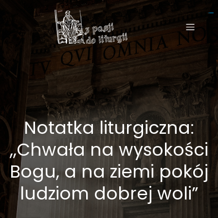
situs slot online
situs toto togel
slot gacor 4d
link toto togel
slot gacor
toto macau
togel resmi
link togel
situs gacor
slot gacor
toto togel
situs slot
situs slot
jacktoto
toto togel
toto togel
jacktoto
jacktoto
toto togel
jacktoto
jacktoto
link slot
situs slot
jacktoto
jacktoto
jacktoto
situs slot
jacktoto
link slot
kawi898
link slot
jacktoto
link slot
situs toto
situs toto
situs toto
toto slot
toto slot
Notatka liturgiczna:
,,Chwała na wysokości
Bogu, a na ziemi pokój
ludziom dobrej woli”