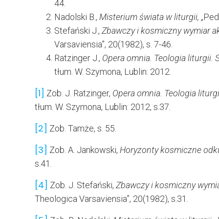
44.
Nadolski B.,
Misterium świata w liturgii,
„Ped
Stefański J.,
Zbawczy i kosmiczny wymiar akt
Varsaviensia”, 20(1982), s. 7-46.
Ratzinger J.,
Opera omnia. Teologia liturgii
tłum. W. Szymona, Lublin: 2012.
[1]
Zob. J. Ratzinger,
Opera omnia. Teologia litur
tłum. W. Szymona, Lublin: 2012, s.37.
[2]
Zob. Tamże, s. 55.
[3]
Zob. A. Jankowski,
Horyzonty kosmiczne odkupi
s.41.
[4]
Zob. J. Stefański,
Zbawczy i kosmiczny wymiar 
Theologica Varsaviensia”, 20(1982), s.31.