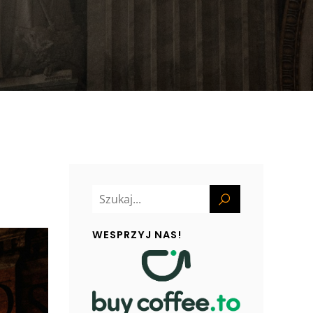
WESPRZYJ NAS!