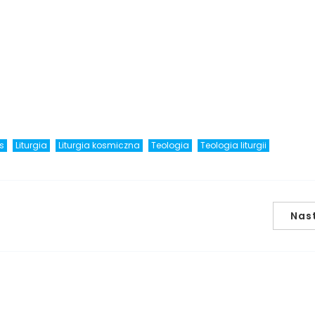
s
Liturgia
Liturgia kosmiczna
Teologia
Teologia liturgii
Nas