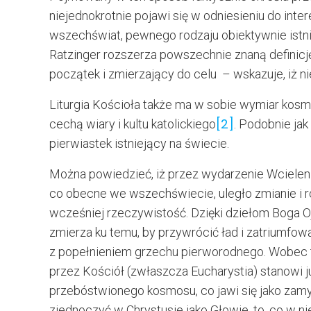
niejednokrotnie pojawi się w odniesieniu do inter
wszechświat, pewnego rodzaju obiektywnie istni
Ratzinger rozszerza powszechnie znaną definicj
początek i zmierzający do celu – wskazuje, iż n
Liturgia Kościoła także ma w sobie wymiar kosmi
[2]
cechą wiary i kultu katolickiego
. Podobnie jak
pierwiastek istniejący na świecie.
Można powiedzieć, iż przez wydarzenie Wcielen
co obecne we wszechświecie, uległo zmianie i 
wcześniej rzeczywistość. Dzięki dziełom Boga O
zmierza ku temu, by przywrócić ład i zatriumfow
z popełnieniem grzechu pierworodnego. Wobec t
przez Kościół (zwłaszcza Eucharystia) stanowi j
przebóstwionego kosmosu, co jawi się jako zam
zjednoczyć w Chrystusie jako Głowie, to, co w nie