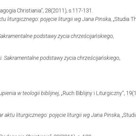
agogia Christiania”, 28(2011), s.117-131.
u liturgicznego: pojęcie liturgii wg Jana Pinska,
„Studia T
. Sakramentalne podstawy życia chrześcijańskiego
,
gii. Sakramentalne podstawy życia chrześcijańskiego
,
enia w teologii biblijnej,
„Ruch Biblijny i Liturgiczny”, 19(
aktu liturgicznego: pojęcie liturgii wg Jana Pinska,
„Studi