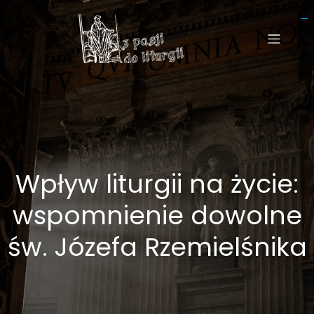
situs slot online
situs toto togel
link togel
situs gacor
togel resmi
slot gacor
situs togel
situs gacor
situs gacor
toto togel
jacktoto
jacktoto
toto togel
toto togel
jacktoto
jacktoto
jacktoto
jacktoto
jacktoto
jacktoto
link slot
kawi898
jacktoto
situs slot
toto togel
jacktoto
jacktoto
situs slot
link slot
jacktoto
link slot
situs toto
situs toto
situs toto
toto slot
toto slot
situs toto
Wpływ liturgii na życie:
wspomnienie dowolne
św. Józefa Rzemielśnika