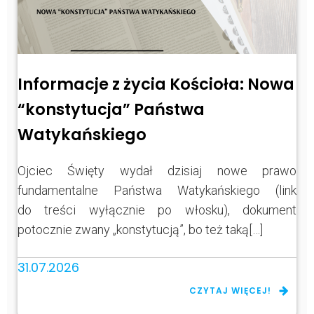
Informacje z życia Kościoła: Nowa
“konstytucja” Państwa
Watykańskiego
Ojciec Święty wydał dzisiaj nowe prawo
fundamentalne Państwa Watykańskiego (link
do treści wyłącznie po włosku), dokument
potocznie zwany „konstytucją”, bo też taką[…]
31.07.2026
CZYTAJ WIĘCEJ!