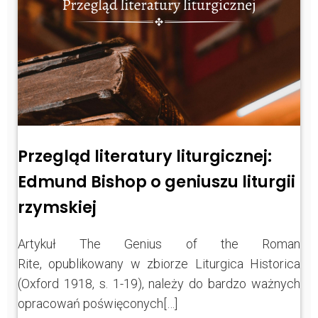
Przegląd literatury liturgicznej:
Edmund Bishop o geniuszu liturgii
rzymskiej
Artykuł The Genius of the Roman
Rite, opublikowany w zbiorze Liturgica Historica
(Oxford 1918, s. 1-19), należy do bardzo ważnych
opracowań poświęconych[…]