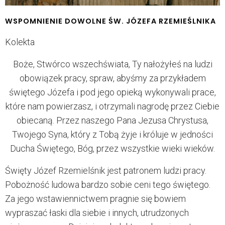
WSPOMNIENIE DOWOLNE ŚW. JÓZEFA RZEMIEŚLNIKA
Kolekta
Boże, Stwórco wszechświata, Ty nałożyłeś na ludzi
obowiązek pracy, spraw, abyśmy za przykładem
świętego Józefa i pod jego opieką wykonywali prace,
które nam powierzasz, i otrzymali nagrodę przez Ciebie
obiecaną. Przez naszego Pana Jezusa Chrystusa,
Twojego Syna, który z Tobą żyje i króluje w jedności
Ducha Świętego, Bóg, przez wszystkie wieki wieków.
Święty Józef Rzemielśnik jest patronem ludzi pracy.
Pobożność ludowa bardzo sobie ceni tego świętego.
Za jego wstawiennictwem pragnie się bowiem
wypraszać łaski dla siebie i innych, utrudzonych