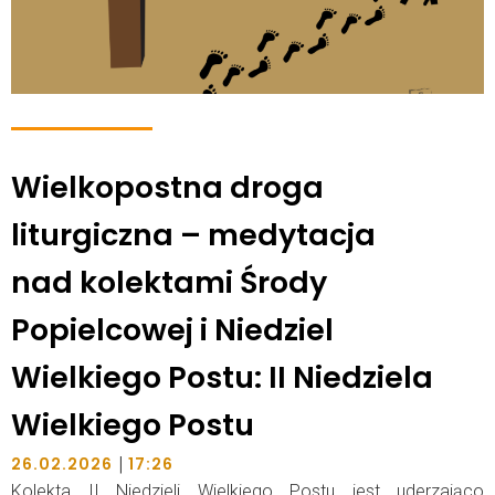
Wielkopostna droga
liturgiczna – medytacja
nad kolektami Środy
Popielcowej i Niedziel
Wielkiego Postu: II Niedziela
Wielkiego Postu
|
26.02.2026
17:26
Kolekta II Niedzieli Wielkiego Postu jest uderzająco