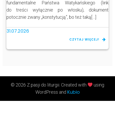
fundamentalne Państwa Watykańskiego (link
do treści wyłącznie po włosku), dokument
potocznie zwany „konstytucją”, bo też taką[…]
31.07.2026
CZYTAJ WIĘCEJ!
© 2026 Z pasji do liturgii. Created with
using
Kubio
WordPress and