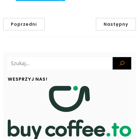
Poprzedni
Następny
WESPRZYJ NAS!