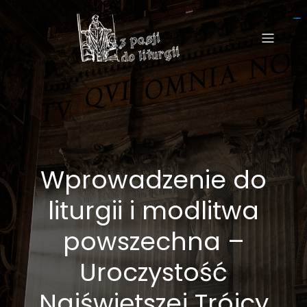
situs slot online
situs slot online
situs slot gacor
togel online
bandar togel
situs toto togel
link toto togel
link toto togel
togel resmi
situs togel
situs gacor
situs togel
link slot
jacktoto
toto togel
jacktoto
jacktoto
jacktoto
jacktoto
jacktoto
kawi898
kawi898
link slot
jacktoto
jacktoto
situs toto
situs toto
situs toto
situs toto
slot 4d
toto slot
toto slot
situs toto
toto slot
situs toto
toto slot
togel
togel
Wprowadzenie do
liturgii i modlitwa
powszechna –
Uroczystość
Najświętszej Trójcy