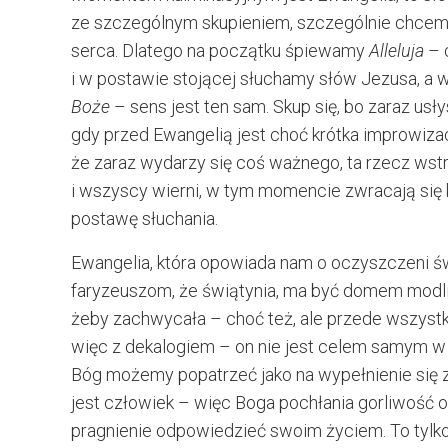
ze szczególnym skupieniem, szczególnie chcemy,
serca. Dlatego na początku śpiewamy
Alleluja
– c
i w postawie stojącej słuchamy słów Jezusa, a 
Boże
– sens jest ten sam. Skup się, bo zaraz us
gdy przed Ewangelią jest choć krótka improwiza
że zaraz wydarzy się coś ważnego, ta rzecz wstr
i wszyscy wierni, w tym momencie zwracają się k
postawę słuchania.
Ewangelia, która opowiada nam o oczyszczeni św
faryzeuszom, że świątynia, ma być domem modlitw
żeby zachwycała – choć też, ale przede wszyst
więc z dekalogiem – on nie jest celem samym w s
Bóg możemy popatrzeć jako na wypełnienie się 
jest człowiek – więc Boga pochłania gorliwość o
pragnienie odpowiedzieć swoim życiem. To tylko 