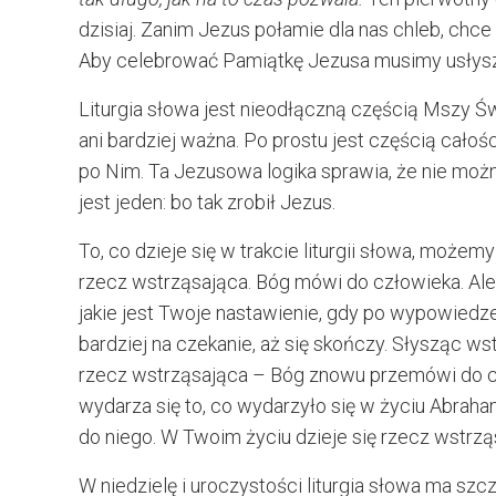
dzisiaj. Zanim Jezus połamie dla nas chleb, chc
Aby celebrować Pamiątkę Jezusa musimy usłys
Liturgia słowa jest nieodłączną częścią Mszy Świę
ani bardziej ważna. Po prostu jest częścią cało
po Nim. Ta Jezusowa logika sprawia, że nie możn
jest jeden: bo tak zrobił Jezus.
To, co dzieje się w trakcie liturgii słowa, moż
rzecz wstrząsająca. Bóg mówi do człowieka. Ale 
jakie jest Twoje nastawienie, gdy po wypowiedz
bardziej na czekanie, aż się skończy. Słysząc ws
rzecz wstrząsająca – Bóg znowu przemówi do cz
wydarza się to, co wydarzyło się w życiu Abraha
do niego. W Twoim życiu dzieje się rzecz wstrzą
W niedzielę i uroczystości liturgia słowa ma szc