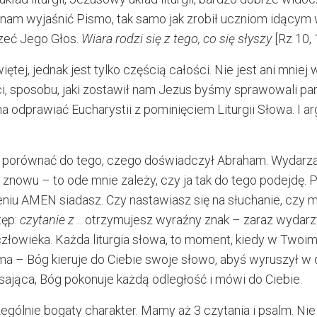
e nam wyjaśnić Pismo, tak samo jak zrobił uczniom idącym
zeć Jego Głos.
Wiara rodzi się z tego, co się słyszy
[Rz 10, 
tej, jednak jest tylko częścią całości. Nie jest ani mniej 
ści, sposobu, jaki zostawił nam Jezus byśmy sprawowali pa
a odprawiać Eucharystii z pominięciem Liturgii Słowa. I a
emy porównać do tego, czego doświadczył Abraham. Wydarza
znowu – to ode mnie zależy, czy ja tak do tego podejdę. 
eniu AMEN siadasz. Czy nastawiasz się na słuchanie, czy 
tęp:
czytanie z
… otrzymujesz wyraźny znak – zaraz wydarz
łowieka. Każda liturgia słowa, to moment, kiedy w Twoim
ma – Bóg kieruje do Ciebie swoje słowo, abyś wyruszył w
sająca, Bóg pokonuje każdą odległość i mówi do Ciebie.
zególnie bogaty charakter. Mamy aż 3 czytania i psalm. Nie