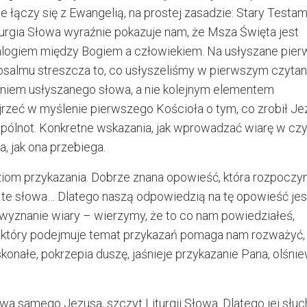
łączy się z Ewangelią, na prostej zasadzie: Stary Testa
iturgia Słowa wyraźnie pokazuje nam, że Msza Święta jest
ialogiem między Bogiem a człowiekiem. Na usłyszane pie
psalmu streszcza to, co usłyszeliśmy w pierwszym czytan
niem usłyszanego słowa, a nie kolejnym elementem
rzeć w myślenie pierwszego Kościoła o tym, co zrobił Je
spólnot. Konkretne wskazania, jak wprowadzać wiarę w czy
a, jak ona przebiega.
iom przykazania. Dobrze znana opowieść, która rozpoczyn
te słowa… Dlatego naszą odpowiedzią na tę opowieść jest
 wyznanie wiary – wierzymy, że to co nam powiedziałeś,
, który podejmuje temat przykazań pomaga nam rozważyć,
onałe, pokrzepia duszę, jaśnieje przykazanie Pana, olśni
a samego Jezusa, szczyt Liturgii Słowa. Dlatego jej słu