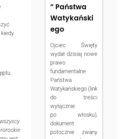
” Państwa
.
Watykański
czyć
ego
 kiedy
Ojciec Święty
wydał dzisiaj nowe
prawo
fundamentalne
iptu.
Państwa
Watykańskiego (link
do treści
wyłącznie
o
po włosku),
 wszyscy
dokument
prorockie
potocznie zwany
zny jest