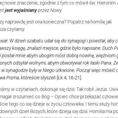
jej nowe znaczenie, zgodnie z tym co mówił św. Hieronim:
ent
jest wyjaśniany
przez Nowy.
 naprawdę jest ona konieczna? Popatrz na homilię jak
asza czytamy:
ał. W dzień szabatu udał się do synagogi i powstał, aby c
szy księgę, znalazł miejsce, gdzie było napisane: Duch P
 posłał mnie abym ubogim niósł dobrą nowinę, więźniom g
ionych odsyłał wolnymi, abym obwoływał rok łaski Pana. 
ch w synagodze były w Niego utkwione. Począł więc mówić d
owa Pisma, któreście słyszeli
[Łk 4, 16-21]
.
liśmy w czytaniach, dokonuje się dziś. Tak robił Jezus. Uwi
magał zrozumieć co Bóg – Ojciec chce przekazać człowiek
cie tego co się dzieje w życiu człowieka. I temu służy hom
downych dzieł Bożych, które dzieją się dziś. Homilia ma 