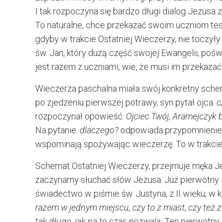
I tak rozpoczyna się bardzo długi dialog Jezusa 
To naturalne, chce przekazać swoim uczniom te
gdyby w trakcie Ostatniej Wieczerzy, nie toczy
św. Jan, który dużą część swojej Ewangelii, poś
jest razem z uczniami, wie, że musi im przekazać
Wieczerza paschalna miała swój konkretny schema
po zjedzeniu pierwszej potrawy, syn pytał ojca:
c
rozpoczynał opowieść:
Ojciec Twój, Aramejczyk 
Na pytanie:
dlaczego?
odpowiada przypomnieniem 
wspominają spożywając wieczerzę. To w trakcie 
Schemat Ostatniej Wieczerzy, przejmuje męka J
zaczynamy słuchać słów Jezusa. Już pierwotny 
świadectwo w piśmie św. Justyna, z II wieku, w 
razem w jednym miejscu, czy to z miast, czy też z
tak długo, jak na to czas pozwala.
Ten pierwotny u