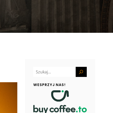
WESPRZYJ NAS!