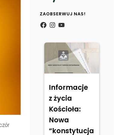
ZAOBSERWUJ NAS!
https://www.facebook.com/
Instagram
YouTube
Informacje
z życia
Kościoła:
Nowa
eczór
“konstytucja