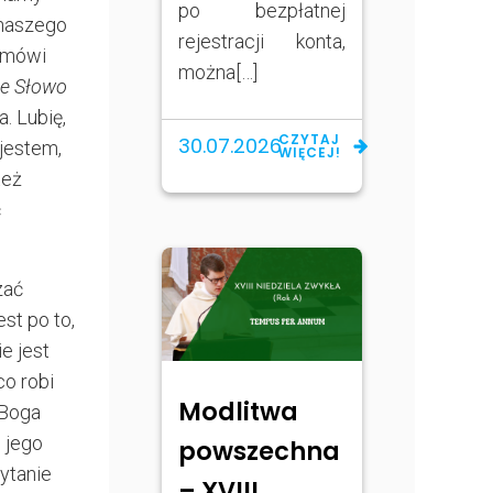
po bezpłatnej
 naszego
rejestracji konta,
zemówi
można[…]
ie Słowo
. Lubię,
CZYTAJ
30.07.2026
jestem,
WIĘCEJ!
też
ć
zać
st po to,
e jest
co robi
Modlitwa
 Boga
 jego
powszechna
ytanie
– XVIII