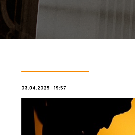
|
03.04.2025
19:57