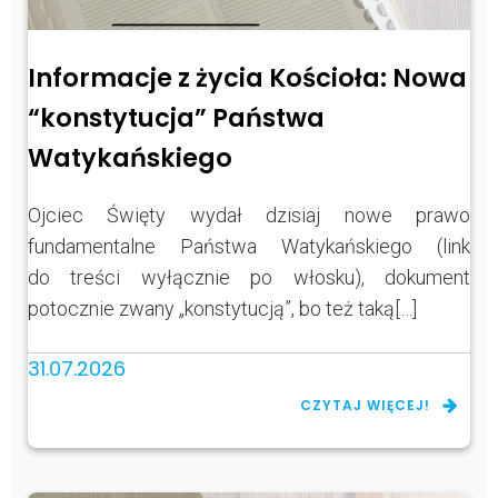
Informacje z życia Kościoła: Nowa
“konstytucja” Państwa
Watykańskiego
Ojciec Święty wydał dzisiaj nowe prawo
fundamentalne Państwa Watykańskiego (link
do treści wyłącznie po włosku), dokument
potocznie zwany „konstytucją”, bo też taką[…]
31.07.2026
CZYTAJ WIĘCEJ!