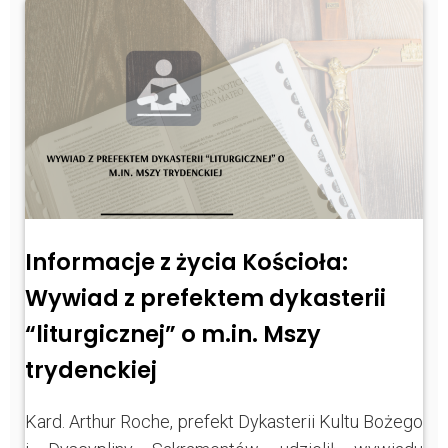
Informacje z życia Kościoła:
Wywiad z prefektem dykasterii
“liturgicznej” o m.in. Mszy
trydenckiej
Kard. Arthur Roche, prefekt Dykasterii Kultu Bożego