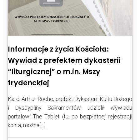
Informacje z życia Kościoła:
Wywiad z prefektem dykasterii
“liturgicznej” o m.in. Mszy
trydenckiej
Kard. Arthur Roche, prefekt Dykasterii Kultu Bożego
i Dyscypliny Sakramentów, udzielił wywiadu
portalowi The Tablet (tu, po bezpłatnej rejestracji
konta, można[…]