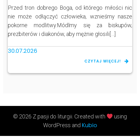
Przed tron dobrego Boga, od którego miłości nic
nie może odłączyć człowieka, wznieśmy nasze
pokorne modlitwy.Módlmy się za biskupów,
prezbiterów i diakonów, aby mężnie głosili[…]
30.07.2026
CZYTAJ WIĘCEJ!
© 2026 Z pasji do liturgii. Created with
using
Kubio
WordPress and