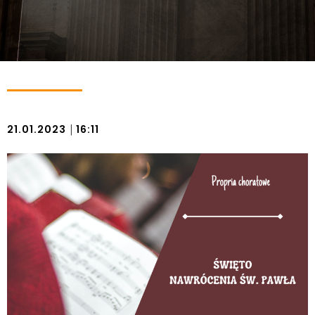
|
21.01.2023
16:11