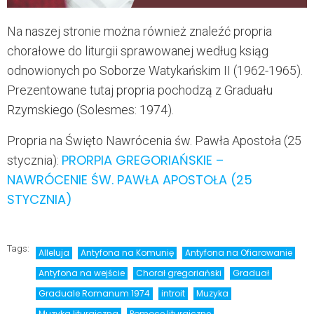
Na naszej stronie można również znaleźć propria
chorałowe do liturgii sprawowanej według ksiąg
odnowionych po Soborze Watykańskim II (1962-1965).
Prezentowane tutaj propria pochodzą z Graduału
Rzymskiego (Solesmes: 1974).
Propria na Święto Nawrócenia św. Pawła Apostoła (25
PRORPIA GREGORIAŃSKIE –
stycznia):
NAWRÓCENIE ŚW. PAWŁA APOSTOŁA (25
STYCZNIA)
Tags:
Alleluja
Antyfona na Komunię
Antyfona na Ofiarowanie
Antyfona na wejście
Chorał gregoriański
Graduał
Graduale Romanum 1974
introit
Muzyka
Muzyka liturgiczna
Pomoce liturgiczne