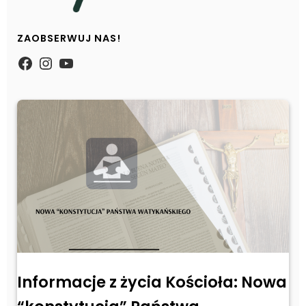
ZAOBSERWUJ NAS!
https://www.facebook.com/Zpasjidol
Instagram
YouTube
Informacje z życia Kościoła: Nowa