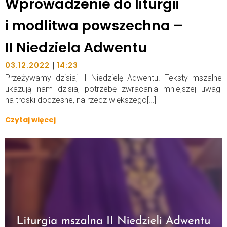
Wprowadzenie do liturgii
i modlitwa powszechna –
II Niedziela Adwentu
|
03.12.2022
14:23
Przeżywamy dzisiaj II Niedzielę Adwentu. Teksty mszalne
ukazują nam dzisiaj potrzebę zwracania mniejszej uwagi
na troski doczesne, na rzecz większego[…]
Czytaj więcej