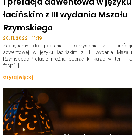
I prefacja adwentowa w języku
łacińskim z III wydania Mszału
Rzymskiego
|
28.11.2022
11:19
Zachęcamy do pobrania i korzystania z I prefacji
adwentowej w języku łacińskim z III wydania Mszału
Rzymskiego.Prefację można pobrać klinkając w ten link:
facja[…]
Czytaj więcej