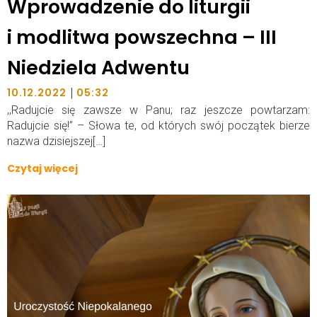
Wprowadzenie do liturgii
i modlitwa powszechna – III
Niedziela Adwentu
|
10.12.2022
05:32
,,Radujcie się zawsze w Panu; raz jeszcze powtarzam:
Radujcie się!” – Słowa te, od których swój początek bierze
nazwa dzisiejszej[…]
Czytaj więcej