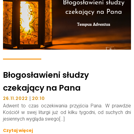
Błogosławieni słudzy
czekający na Pana
|
26.11.2022
20:10
Adwent to czas oczekiwania przyjścia Pana. W prawdzie
Kościół w swej liturgii już od kilku tygodni, od suchych dni
jesiennych wygląda swego[…]
Czytaj więcej