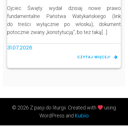
Ojciec Święty wydał dzisiaj nowe prawo
fundamentalne Państwa Watykańskiego (link
do treści wyłącznie po włosku), dokument
potocznie zwany „konstytucją”, bo też taką[…]
31.07.2026
CZYTAJ WIĘCEJ!
© 2026 Z pasji do liturgii. Created with
using
Kubio
WordPress and