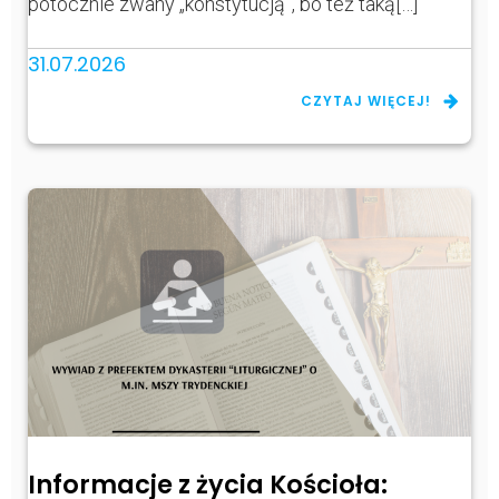
potocznie zwany „konstytucją”, bo też taką[…]
31.07.2026
CZYTAJ WIĘCEJ!
Informacje z życia Kościoła: