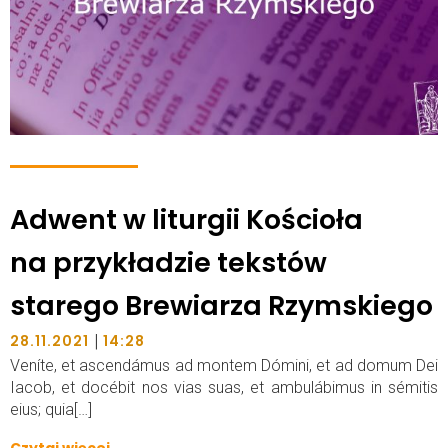
Adwent w liturgii Kościoła
na przykładzie tekstów
starego Brewiarza Rzymskiego
|
28.11.2021
14:28
Veníte, et ascendámus ad montem Dómini, et ad domum Dei
Iacob, et docébit nos vias suas, et ambulábimus in sémitis
eius; quia[…]