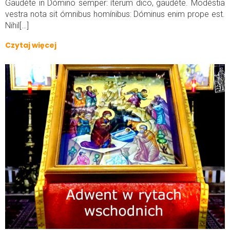
Gaudéte in Dómino semper: íterum dico, gaudéte. Modéstia
vestra nota sit ómnibus homínibus: Dóminus enim prope est.
Nihil[…]
Czytaj więcej