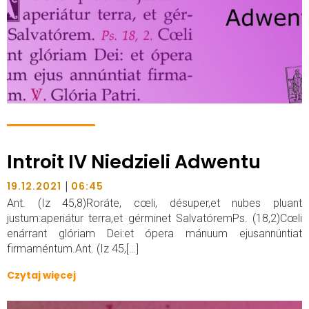
Introit IV Niedzieli Adwentu
|
19.12.2021
06:45
Ant. (Iz 45,8)Roráte, cœli, désuper,et nubes pluant
justum:aperiátur terra,et gérminet SalvatóremPs. (18,2)Cœli
enárrant glóriam Dei:et ópera mánuum ejusannúntiat
firmaméntum.Ant. (Iz 45,[…]
Czytaj więcej