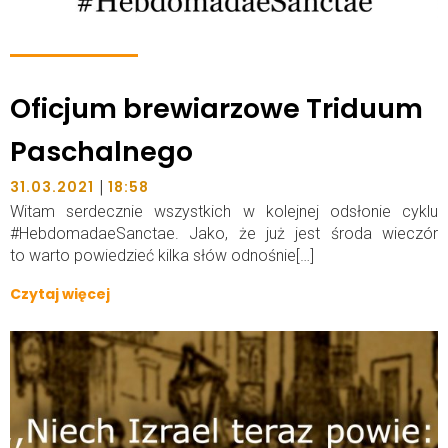
Oficjum brewiarzowe Triduum
Paschalnego
|
31.03.2021
18:58
Witam serdecznie wszystkich w kolejnej odsłonie cyklu
#HebdomadaeSanctae. Jako, że już jest środa wieczór
to warto powiedzieć kilka słów odnośnie[…]
Czytaj więcej