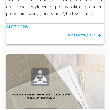
do treści wyłącznie po włosku), dokument
potocznie zwany „konstytucją”, bo też taką[…]
31.07.2026
CZYTAJ WIĘCEJ!