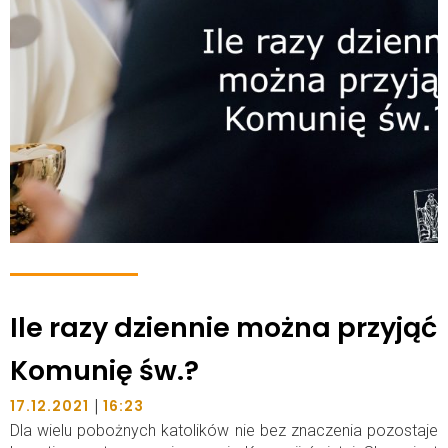
Ile razy dziennie można przyjąć
Komunię św.?
|
17.12.2021
16:23
Dla wielu pobożnych katolików nie bez znaczenia pozostaje