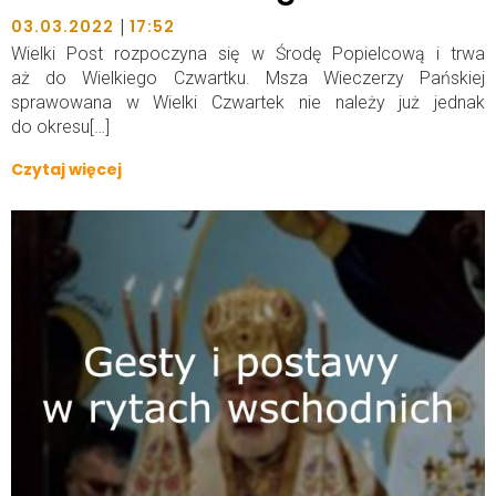
|
03.03.2022
17:52
Wielki Post rozpoczyna się w Środę Popielcową i trwa
aż do Wielkiego Czwartku. Msza Wieczerzy Pańskiej
sprawowana w Wielki Czwartek nie należy już jednak
do okresu[…]
Czytaj więcej