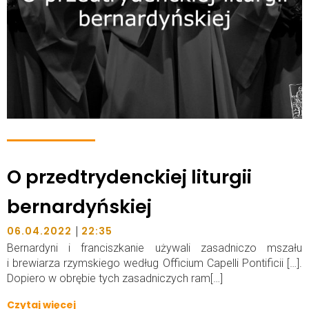
O przedtrydenckiej liturgii
bernardyńskiej
|
06.04.2022
22:35
Bernardyni i franciszkanie używali zasadniczo mszału
i brewiarza rzymskiego według Officium Capelli Pontificii […].
Dopiero w obrębie tych zasadniczych ram[…]
Czytaj więcej