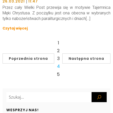
|
26.03.2021
11:47
Przez cały Wielki Post przewija się w motywie Tajemnica
Męki Chrystusa. Z początku jest ona obecna w wybranych
tylko nabożeństwach paraliturgicznych i dniach[…]
Czytaj więcej
1
2
3
Poprzednia strona
Następna strona
4
5
WESPRZYJ NAS!