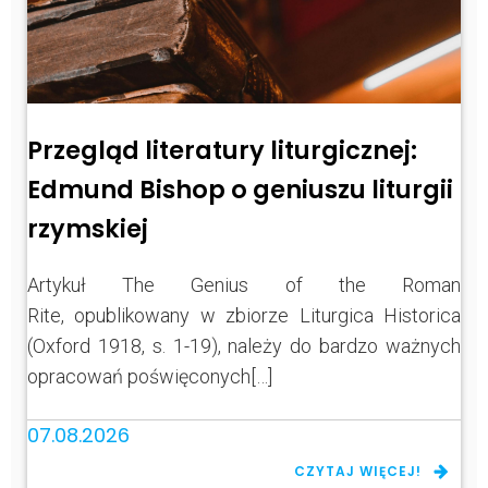
Przegląd literatury liturgicznej:
Edmund Bishop o geniuszu liturgii
rzymskiej
Artykuł The Genius of the Roman
Rite, opublikowany w zbiorze Liturgica Historica
(Oxford 1918, s. 1-19), należy do bardzo ważnych
opracowań poświęconych[…]
07.08.2026
CZYTAJ WIĘCEJ!