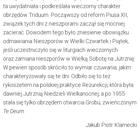
ta uwydatniała i podkreślała wieczorny charakter
obrzędów Triduum. Począwszy od reform Piusa XII,
związek tych dni z nieszporami zaczął się mocniej
zacierać. Dowodem tego było zniesienie obowiązku
odmawiania Nieszporów w Wielki Czwartek i Piątek,
jeśli uczestniczyło się w liturgiach wieczornych
oraz zamiana nieszporów w Wielką Sobotę na Jutrznię.
W pewien sposób skróciło to wymiar czuwania, jakim
charakteryzowały się te dni. Odbiło się to też
rykoszetem na polskiej praktyce Rezurekcji, która była
dawniej Jutrznią Niedzieli Wielkanocnej, a po 1955
stała się tylko obrzędem otwarcia Grobu, zwieńczonym
Te Deum
.
Jakub Piotr Klamecki