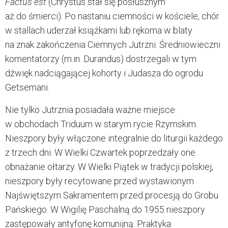
Factus est
(Chrystus stał się posłusznym
aż do śmierci). Po nastaniu ciemności w kościele, chór
w stallach uderzał książkami lub rękoma w blaty
na znak zakończenia Ciemnych Jutrzni. Średniowieczni
komentatorzy (m.in. Durandus) dostrzegali w tym
dźwięk nadciągającej kohorty i Judasza do ogrodu
Getsemani.
Nie tylko Jutrznia posiadała ważne miejsce
w obchodach Triduum w starym rycie Rzymskim.
Nieszpory były włączone integralnie do liturgii każdego
z trzech dni. W Wielki Czwartek poprzedzały one
obnażanie ołtarzy. W Wielki Piątek w tradycji polskiej,
nieszpory były recytowane przed wystawionym
Najświętszym Sakramentem przed procesją do Grobu
Pańskiego. W Wigilię Paschalną do 1955 nieszpory
zastępowały antyfonę komunijną. Praktyka