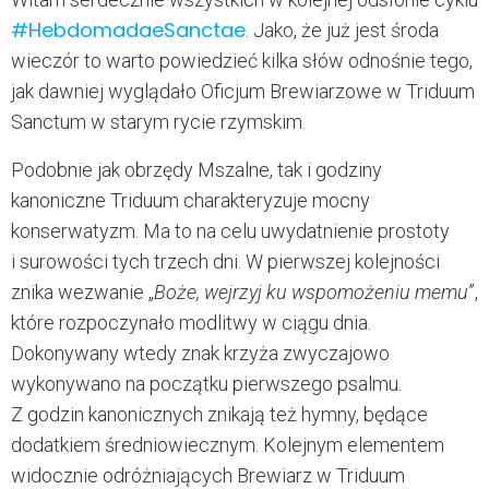
#HebdomadaeSanctae
. Jako, że już jest środa
wieczór to warto powiedzieć kilka słów odnośnie tego,
jak dawniej wyglądało Oficjum Brewiarzowe w Triduum
Sanctum w starym rycie rzymskim.
Podobnie jak obrzędy Mszalne, tak i godziny
kanoniczne Triduum charakteryzuje mocny
konserwatyzm. Ma to na celu uwydatnienie prostoty
i surowości tych trzech dni. W pierwszej kolejności
znika wezwanie „
Boże, wejrzyj ku wspomożeniu memu
”,
które rozpoczynało modlitwy w ciągu dnia.
Dokonywany wtedy znak krzyża zwyczajowo
wykonywano na początku pierwszego psalmu.
Z godzin kanonicznych znikają też hymny, będące
dodatkiem średniowiecznym. Kolejnym elementem
widocznie odróżniających Brewiarz w Triduum