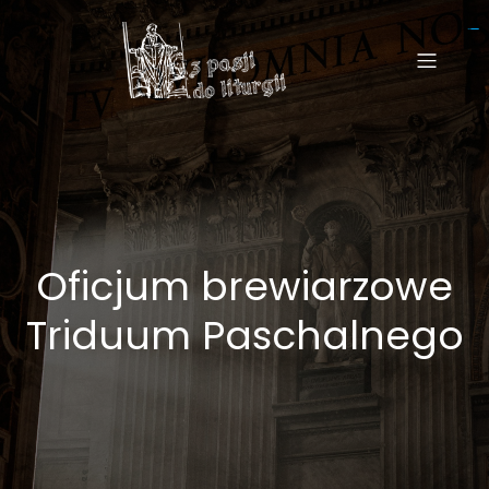
link toto macau
link togel resmi
slot gacor
link togel
link togel
link togel
jacktoto
jacktoto
jacktoto
slot resmi
toto togel
jacktoto
link slot
kawi898
link slot
situs slot
toto togel
jacktoto
link slot
link slot
situs toto
situs toto
togel
slot
Oficjum brewiarzowe
Triduum Paschalnego