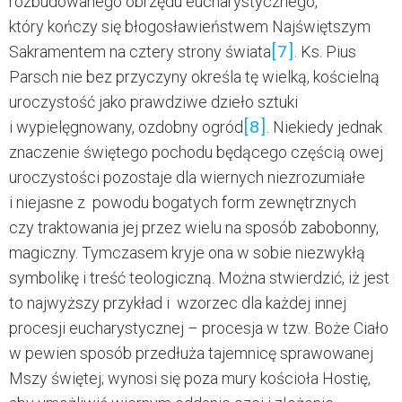
rozbudowanego obrzędu eucharystycznego,
który kończy się błogosławieństwem Najświętszym
[7]
Sakramentem na cztery strony świata
. Ks. Pius
Parsch nie bez przyczyny określa tę wielką, kościelną
uroczystość jako prawdziwe dzieło sztuki
[8]
i wypielęgnowany, ozdobny ogród
. Niekiedy jednak
znaczenie świętego pochodu będącego częścią owej
uroczystości pozostaje dla wiernych niezrozumiałe
i niejasne z powodu bogatych form zewnętrznych
czy traktowania jej przez wielu na sposób zabobonny,
magiczny. Tymczasem kryje ona w sobie niezwykłą
symbolikę i treść teologiczną. Można stwierdzić, iż jest
to najwyższy przykład i wzorzec dla każdej innej
procesji eucharystycznej – procesja w tzw. Boże Ciało
w pewien sposób przedłuża tajemnicę sprawowanej
Mszy świętej; wynosi się poza mury kościoła Hostię,