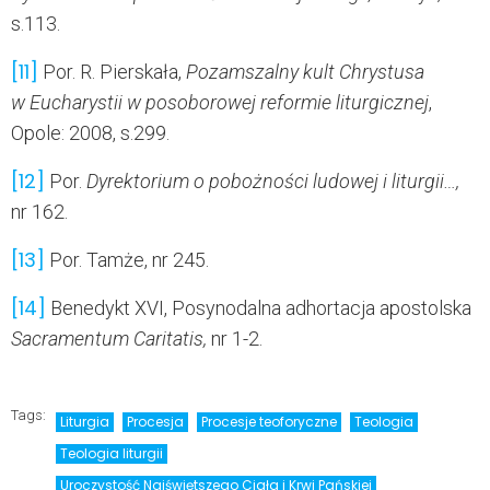
s.113.
[11]
Por. R. Pierskała,
Pozamszalny kult Chrystusa
w Eucharystii w posoborowej reformie liturgicznej
,
Opole: 2008, s.299.
[12]
Por.
Dyrektorium o pobożności ludowej i liturgii…,
nr 162.
[13]
Por. Tamże, nr 245.
[14]
Benedykt XVI, Posynodalna adhortacja apostolska
Sacramentum Caritatis,
nr 1-2.
Tags:
Liturgia
Procesja
Procesje teoforyczne
Teologia
Teologia liturgii
Uroczystość Najświętszego Ciała i Krwi Pańskiej