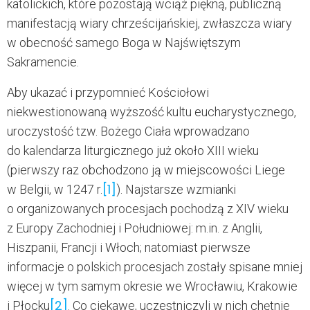
katolickich, które pozostają wciąż piękną, publiczną
manifestacją wiary chrześcijańskiej, zwłaszcza wiary
w obecność samego Boga w Najświętszym
Sakramencie.
Aby ukazać i przypomnieć Kościołowi
niekwestionowaną wyższość kultu eucharystycznego,
uroczystość tzw. Bożego Ciała wprowadzano
do kalendarza liturgicznego już około XIII wieku
(pierwszy raz obchodzono ją w miejscowości Liege
[1]
w Belgii, w 1247 r.
). Najstarsze wzmianki
o organizowanych procesjach pochodzą z XIV wieku
z Europy Zachodniej i Południowej: m.in. z Anglii,
Hiszpanii, Francji i Włoch; natomiast pierwsze
informacje o polskich procesjach zostały spisane mniej
więcej w tym samym okresie we Wrocławiu, Krakowie
[2]
i Płocku
. Co ciekawe, uczestniczyli w nich chętnie