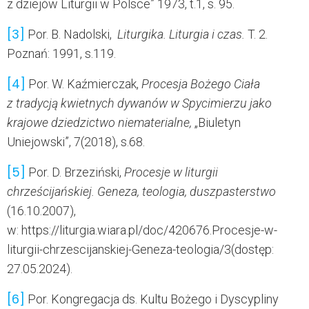
z dziejów Liturgii w Polsce” 1973, t.1, s. 95.
[3]
Por. B. Nadolski,
Liturgika. Liturgia i czas.
T. 2.
Poznań: 1991, s.119.
[4]
Por. W. Kaźmierczak,
Procesja Bożego Ciała
z tradycją kwietnych dywanów w Spycimierzu jako
krajowe dziedzictwo niematerialne,
„Biuletyn
Uniejowski”, 7(2018), s.68.
[5]
Por. D. Brzeziński,
Procesje w liturgii
chrześcijańskiej. Geneza, teologia, duszpasterstwo
(16.10.2007),
w: https://liturgia.wiara.pl/doc/420676.Procesje-w-
liturgii-chrzescijanskiej-Geneza-teologia/3(dostęp:
27.05.2024).
[6]
Por. Kongregacja ds. Kultu Bożego i Dyscypliny