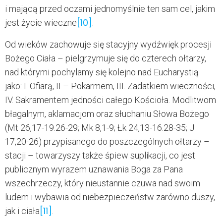
i mającą przed oczami jednomyślnie ten sam cel, jakim
[10]
jest życie wieczne
.
Od wieków zachowuje się stacyjny wydźwięk procesji
Bożego Ciała – pielgrzymuje się do czterech ołtarzy,
nad którymi pochylamy się kolejno nad Eucharystią
jako: I. Ofiarą, II – Pokarmem, III. Zadatkiem wieczności,
IV. Sakramentem jedności całego Kościoła. Modlitwom
błagalnym, aklamacjom oraz słuchaniu Słowa Bożego
(Mt 26,17-19.26-29; Mk 8,1-9; Łk 24,13-16.28-35; J
17,20-26) przypisanego do poszczególnych ołtarzy –
stacji – towarzyszy także śpiew suplikacji, co jest
publicznym wyrazem uznawania Boga za Pana
wszechrzeczy, który nieustannie czuwa nad swoim
ludem i wybawia od niebezpieczeństw zarówno duszy,
[11]
jak i ciała
.