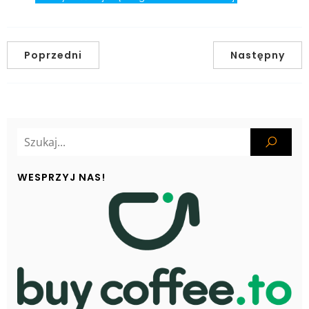
Poprzedni
Następny
WESPRZYJ NAS!