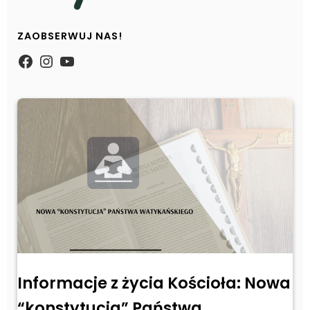
ZAOBSERWUJ NAS!
https://www.facebook.com/Zpasjidol
Instagram
YouTube
Informacje z życia Kościoła: Nowa
“konstytucja” Państwa