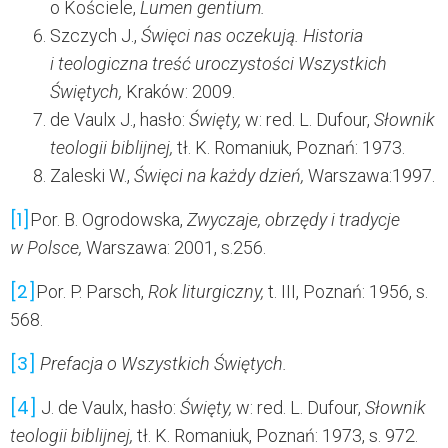
o Kościele,
Lumen gentium.
Szczych J.,
Święci nas oczekują. Historia
i teologiczna treść uroczystości Wszystkich
Świętych,
Kraków: 2009.
de Vaulx J., hasło:
Święty,
w: red. L. Dufour,
Słownik
teologii biblijnej,
tł. K. Romaniuk, Poznań: 1973.
Zaleski W.,
Święci na każdy dzień,
Warszawa:1997.
[1]
Por. B. Ogrodowska,
Zwyczaje, obrzędy i tradycje
w Polsce,
Warszawa: 2001, s.256.
[2]
Por. P. Parsch,
Rok liturgiczny,
t. III, Poznań: 1956, s.
568.
[3]
Prefacja o Wszystkich Świętych.
[4]
J. de Vaulx, hasło:
Święty,
w: red. L. Dufour,
Słownik
teologii biblijnej,
tł. K. Romaniuk, Poznań: 1973, s. 972.