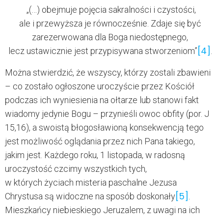
„(…) obejmuje pojęcia sakralności i czystości,
ale i przewyższa je równocześnie. Zdaje się być
zarezerwowana dla Boga niedostępnego,
[4]
lecz ustawicznie jest przypisywana stworzeniom”
.
Można stwierdzić, że wszyscy, którzy zostali zbawieni
– co zostało ogłoszone uroczyście przez Kościół
podczas ich wyniesienia na ołtarze lub stanowi fakt
wiadomy jedynie Bogu – przynieśli owoc obfity (por. J
15,16), a swoistą błogosławioną konsekwencją tego
jest możliwość oglądania przez nich Pana takiego,
jakim jest. Każdego roku, 1 listopada, w radosną
uroczystość czcimy wszystkich tych,
w których życiach misteria paschalne Jezusa
[5]
Chrystusa są widoczne na sposób doskonały
.
Mieszkańcy niebieskiego Jeruzalem, z uwagi na ich