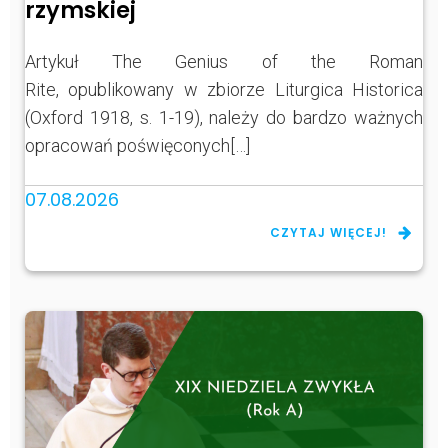
rzymskiej
Artykuł The Genius of the Roman
Rite, opublikowany w zbiorze Liturgica Historica
(Oxford 1918, s. 1-19), należy do bardzo ważnych
opracowań poświęconych[…]
07.08.2026
CZYTAJ WIĘCEJ!