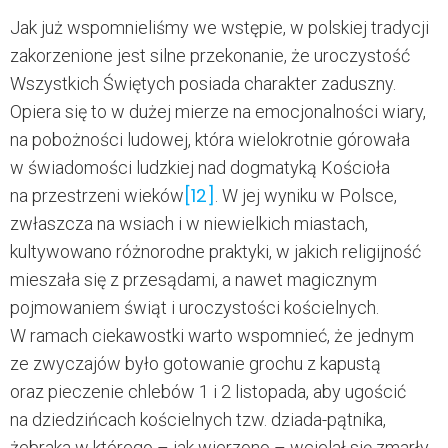
Jak już wspomnieliśmy we wstępie, w polskiej tradycji
zakorzenione jest silne przekonanie, że uroczystość
Wszystkich Świętych posiada charakter zaduszny.
Opiera się to w dużej mierze na emocjonalności wiary,
na pobożności ludowej, która wielokrotnie górowała
w świadomości ludzkiej nad dogmatyką Kościoła
[12]
na przestrzeni wieków
. W jej wyniku w Polsce,
zwłaszcza na wsiach i w niewielkich miastach,
kultywowano różnorodne praktyki, w jakich religijność
mieszała się z przesądami, a nawet magicznym
pojmowaniem świąt i uroczystości kościelnych.
W ramach ciekawostki warto wspomnieć, że jednym
ze zwyczajów było gotowanie grochu z kapustą
oraz pieczenie chlebów 1 i 2 listopada, aby ugościć
na dziedzińcach kościelnych tzw. dziada-pątnika,
żebraka w którego – jak wierzono – wcielał się zmarły