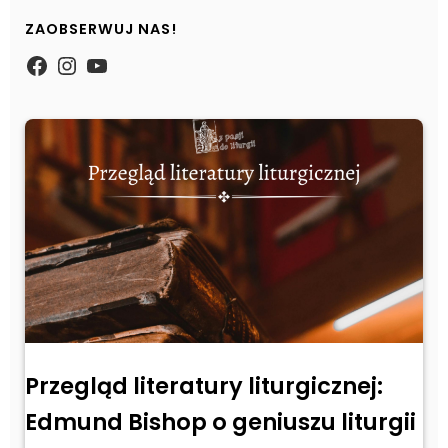
ZAOBSERWUJ NAS!
https://www.facebook.com/Zpasjidol
Instagram
YouTube
Przegląd literatury liturgicznej:
Edmund Bishop o geniuszu liturgii