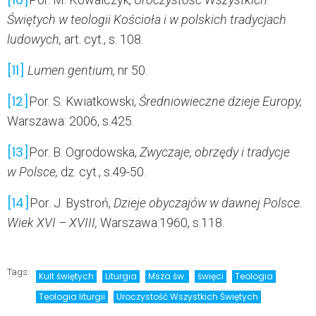
Świętych w teologii Kościoła i w polskich tradycjach
ludowych,
art. cyt., s. 108.
[11]
Lumen gentium,
nr 50.
[12]
Por. S. Kwiatkowski,
Średniowieczne dzieje Europy,
Warszawa: 2006, s.425.
[13]
Por. B. Ogrodowska,
Zwyczaje, obrzędy i tradycje
w Polsce,
dz. cyt., s.49-50.
[14]
Por. J. Bystroń,
Dzieje obyczajów w dawnej Polsce.
Wiek XVI – XVIII,
Warszawa:1960, s.118.
Tags:
Kult świętych
Liturgia
Msza św.
święci
Teologia
Teologia liturgii
Uroczystość Wszystkich Świętych