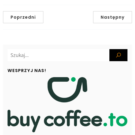
Poprzedni
Następny
WESPRZYJ NAS!