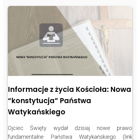
Informacje z życia Kościoła: Nowa
“konstytucja” Państwa
Watykańskiego
Ojciec Święty wydał dzisiaj nowe prawo
fundamentalne Państwa Watykańskiego (link