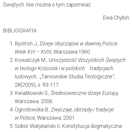
Świętych. Nie można o tym zapominać.
Ewa Chybin
BIBLIOGRAFIA
Bystroń J.,
Dzieje obyczajów w dawnej Polsce.
Wiek XVI – XVIII,
Warszawa:1960.
Kowalczyk M.,
Uroczystość Wszystkich Świętych
w teologii Kościoła i w polskich tradycjach
ludowych,
„Tarnowskie Studia Teologiczne”,
28(2009), s. 93-117.
Kwiatkowski S.,
Średniowieczne dzieje Europy,
Warszawa: 2006.
Ogrodowska B.,
Zwyczaje, obrzędy i tradycje
w Polsce,
Warszawa: 2001.
Sobór Watykański II, Konstytucja dogmatyczna