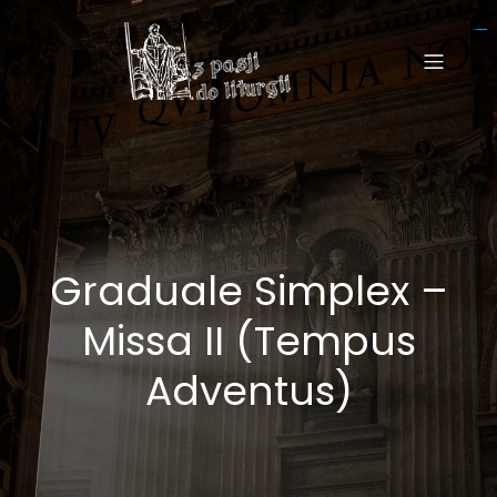
pendidikan farmasi
situs slot online
link toto macau
situs toto togel
link toto togel
situs gacor
situs togel
slot gacor
link togel
situs togel
situs gacor
situs gacor
jacktoto
situs slot
jacktoto
link slot
jacktoto
link slot
jacktoto
toto togel
kawi898
jacktoto
situs slot
toto togel
jacktoto
situs slot
jacktoto
jacktoto
jacktoto
slot resmi
slot resmi
jacktoto
jacktoto
jacktoto
toto togel
situs slot
toto slot
situs toto
situs toto
toto slot
toto slot
rtp slot
Graduale Simplex –
Missa II (Tempus
Adventus)