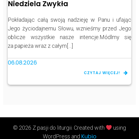
Niedziela Zwykła
Pokładając całą swoją nadzieję w Panu i ufając
Jego życiodajnemu Słowu, wznieśmy przed Jego
oblicze wszystkie nasze intencje.Módlmy się
za papieża wraz z całym[…]
06.08.2026
CZYTAJ WIĘCEJ!
© 2026 Z pasji do liturgii. Created with
using
Kubio
WordPress and