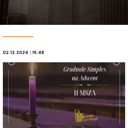
|
02.12.2024
15:48