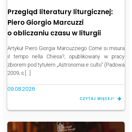
Przegląd literatury liturgicznej:
Piero Giorgio Marcuzzi
o obliczaniu czasu w liturgii
Artykuł Piero Giorgia Marcuzziego Come si misura
il tempo nella Chiesa?, opublikowany w pracy
zbiorem pod tytułem „Astronomia e culto” (Padowa
2009, s.[…]
09.08.2026
CZYTAJ WIĘCEJ!