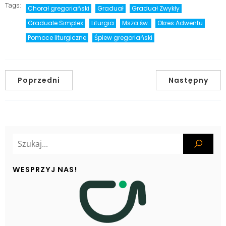
Tags:
Chorał gregoriański
Graduał
Graduał Zwykły
Graduale Simplex
Liturgia
Msza św.
Okres Adwentu
Pomoce liturgiczne
Śpiew gregoriański
Poprzedni
Następny
WESPRZYJ NAS!