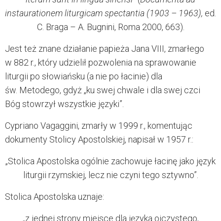
instaurationem liturgicam spectantia (1903 – 1963),
ed.
C. Braga – A. Bugnini, Roma 2000, 663).
Jest też znane działanie papieża Jana VIII, zmarłego
w 882 r., który udzielił pozwolenia na sprawowanie
liturgii po słowiańsku (a nie po łacinie) dla
św. Metodego, gdyż „ku swej chwale i dla swej czci
Bóg stowrzył wszystkie języki”.
Cypriano Vagaggini, zmarły w 1999 r., komentując
dokumenty Stolicy Apostolskiej, napisał w 1957 r.:
„Stolica Apostolska ogólnie zachowuje łacinę jako język
liturgii rzymskiej, lecz nie czyni tego sztywno”.
Stolica Apostolska uznaje:
„z jednej strony miejsce dla języka ojczystego,