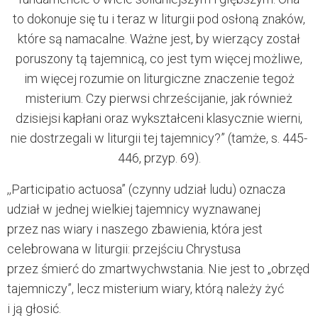
to dokonuje się tu i teraz w liturgii pod osłoną znaków,
które są namacalne. Ważne jest, by wierzący został
poruszony tą tajemnicą, co jest tym więcej możliwe,
im więcej rozumie on liturgiczne znaczenie tegoż
misterium. Czy pierwsi chrześcijanie, jak również
dzisiejsi kapłani oraz wykształceni klasycznie wierni,
nie dostrzegali w liturgii tej tajemnicy?” (tamże, s. 445-
446, przyp. 69).
,,Participatio actuosa” (czynny udział ludu) oznacza
udział w jednej wielkiej tajemnicy wyznawanej
przez nas wiary i naszego zbawienia, która jest
celebrowana w liturgii: przejściu Chrystusa
przez śmierć do zmartwychwstania. Nie jest to „obrzęd
tajemniczy”, lecz misterium wiary, którą należy żyć
i ją głosić.