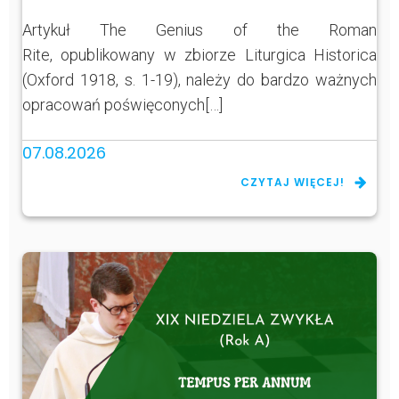
Artykuł The Genius of the Roman
Rite, opublikowany w zbiorze Liturgica Historica
(Oxford 1918, s. 1-19), należy do bardzo ważnych
opracowań poświęconych[…]
07.08.2026
CZYTAJ WIĘCEJ!