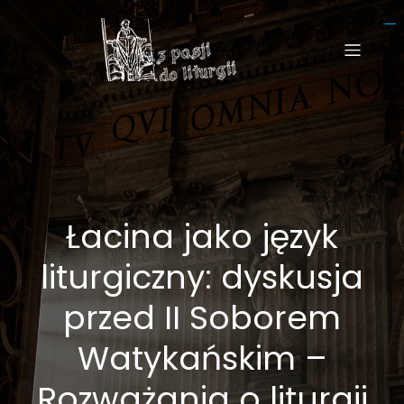
situs togel terpercaya
link togel terpercaya
situs togel online
agen judi bola
link slot online
situs slot online
link slot online
situs slot online
link slot gacor
link slot gacor
situs slot gacor
situs togel resmi
situs togel resmi
situs slot gacor
situs togel resmi
link slot gacor
link slot gacor
link slot gacor
link slot gacor
link slot gacor
link togel resmi
link togel resmi
situs togel resmi
situs togel resmi
situs slot gacor
situs togel resmi
link slot gacor
toto slot online
slot gacor hari ini
situs toto macau
link togel resmi
link slot gacor
situs slot gacor
situs slot gacor
situs togel resmi
situs togel resmi
situs slot gacor
situs togel resmi
link togel resmi
slot thailand
link slot resmi
link toto togel
situs toto togel
situs toto togel
link slot resmi
togel online
slot thailand
situs toto togel
situs toto togel
slot thailand
link slot resmi
situs toto togel
situs toto togel
situs toto togel
situs toto togel
toto togel resmi
slot thailand
situs toto togel
situs toto togel
situs toto togel
situs toto togel
situs toto togel
situs toto togel
situs toto togel
slot online
slot online
slot online
slot online
situs slot toto
situs toto slot
situs toto slot
sangkarbet
sangkarbet
situs toto slot
slot online
situs toto slot
situs toto slot
situs toto slot
slot online
situs toto slot
sangkarbet
slot online
penidabet
legianbet
rimbabola
slot gacor
slot gacor
hk pools
link togel
situs togel
link togel
link togel
togel resmi
hk pools
link togel
link togel
link togel
slot gacor
link togel
situs togel
link togel
link togel
link togel
link togel
link togel
link togel
slot gacor
link togel
situs togel
gimbal4d
link gacor
slot gacor
legianbet
link togel
situs gacor
situs togel
link togel
slot gacor
link togel
link togel
situs togel
link togel
situs togel
slot gacor
situs togel
link togel
bandar toto
situs gacor
jacktoto
jacktoto
toto togel
jacktoto
cerutu4d
toto togel
toto togel
toto togel
jacktoto
jacktoto
bento4d
jacktoto
jacktoto
link slot
link slot
jacktoto
jacktoto
jacktoto
toto togel
jacktoto
jacktoto
jacktoto
toto togel
toto togel
toto togel
jacktoto
jacktoto
toto togel
situs slot
toto togel
toto togel
toto togel
jacktoto
jacktoto
jacktoto
jacktoto
jacktoto
toto togel
jacktoto
bento4d
toto togel
situs slot
jacktoto
link slot
jacktoto
toto togel
jacktoto
situs slot
link slot
link slot
jacktoto
jacktoto
situs slot
cerutu4d
situs slot
toto togel
jacktoto
toto togel
jacktoto
toto togel
jacktoto
situs slot
toto togel
jacktoto
toto togel
link slot
toto togel
jacktoto
cerutu4d
cerutu4d
jacktoto
toto togel
bento4d
jacktoto
jacktoto
bento4d
jacktoto
jacktoto
jacktoto
jacktoto
jacktoto
cerutu4d
jacktoto
cerutu4d
situs slot
cerutu4d
cerutu4d
bento4d
cerutu4d
jacktoto
situs slot
jacktoto
jacktoto
jacktoto
jacktoto
jacktoto
jacktoto
link slot
jacktoto
bento4d
bento4d
bento4d
toto togel
bento4d
bento4d
bento4d
jacktoto
slot resmi
toto togel
situs slot
bento4d
link slot
jacktoto
jacktoto
jacktoto
jacktoto
cerutu4d
jacktoto
jacktoto
jacktoto
jacktoto
jacktoto
bento4d
jacktoto
jacktoto
jacktoto
jacktoto
jacktoto
jacktoto
situs slot
bento4d
jacktoto
jacktoto
bento4d
cerutu4d
cerutu4d
bento4d
jacktoto
bento4d
cerutu4d
jacktoto
link slot
bento4d
jacktoto
bento4d
jacktoto
bento4d
jacktoto
jacktoto
jacktoto
bento4d
cerutu4d
jacktoto
bento4d
jacktoto
bento4d
toto togel
bento4d
jacktoto
cerutu4d
jacktoto
toto togel
link slot
jacktoto
jacktoto
link slot
link slot
toto togel
toto togel
slot resmi
situs slot
situs slot
link slot
kawi898
jacktoto
slot resmi
situs slot
toto slot
situs toto
situs toto
situs toto
situs toto
toto slot
situs toto
situs toto
situs toto
situs toto
situs toto
situs toto
situs toto
situs toto
situs toto
situs toto
situs toto
toto slot
toto slot
situs toto
situs toto
situs toto
toto slot
toto slot
situs toto
situs toto
toto slot
situs toto
toto slot
situs toto
toto slot
toto slot
situs hk
pam4d
situs toto
toto slot
situs toto
situs toto
toto slot
pam4d
situs toto
toto slot
situs toto
situs toto
toto slot
situs toto
toto slot
situs toto
situs toto
toto slot
toto slot
situs toto
situs toto
situs toto
situs toto
situs toto
situs toto
situs toto
situs toto
situs toto
toto slot
toto slot
toto slot
rtp slot
togel
togel
togel
Łacina jako język
liturgiczny: dyskusja
przed II Soborem
Watykańskim –
Rozważania o liturgii