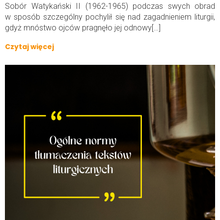
Sobór Watykański II (1962-1965) podczas swych obrad
w sposób szczególny pochylił się nad zagadnieniem liturgii,
gdyż mnóstwo ojców pragnęło jej odnowy[…]
Czytaj więcej