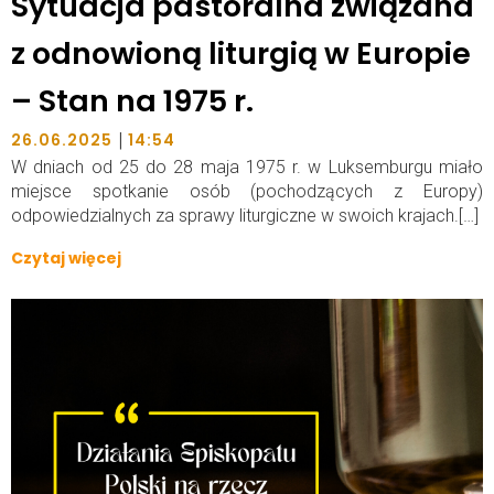
Sytuacja pastoralna związana
z odnowioną liturgią w Europie
– Stan na 1975 r.
|
26.06.2025
14:54
W dniach od 25 do 28 maja 1975 r. w Luksemburgu miało
miejsce spotkanie osób (pochodzących z Europy)
odpowiedzialnych za sprawy liturgiczne w swoich krajach.[…]
Czytaj więcej