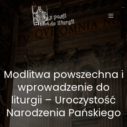
link macau
slot online
link togel
situs togel
link togel
toto macau
link togel
situs togel
togel resmi
slot gacor
situs togel
jacktoto
situs slot
toto togel
jacktoto
jacktoto
jacktoto
jacktoto
jacktoto
kawi898
jacktoto
link slot
jacktoto
link slot
jacktoto
situs slot
link slot
link slot
situs slot
situs toto
situs toto
situs toto
toto slot
situs toto
situs toto
toto slot
situs toto
Modlitwa powszechna i
wprowadzenie do
liturgii – Uroczystość
Narodzenia Pańskiego