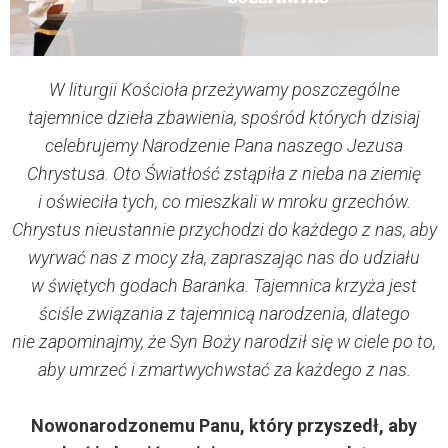
W liturgii Kościoła przeżywamy poszczególne
tajemnice dzieła zbawienia, spośród których dzisiaj
celebrujemy Narodzenie Pana naszego Jezusa
Chrystusa. Oto Światłość zstąpiła z nieba na ziemię
i oświeciła tych, co mieszkali w mroku grzechów.
Chrystus nieustannie przychodzi do każdego z nas, aby
wyrwać nas z mocy zła, zapraszając nas do udziału
w świętych godach Baranka. Tajemnica krzyża jest
ściśle związania z tajemnicą narodzenia, dlatego
nie zapominajmy, że Syn Boży narodził się w ciele po to,
aby umrzeć i zmartwychwstać za każdego z nas.
Nowonarodzonemu Panu, który przyszedł, aby