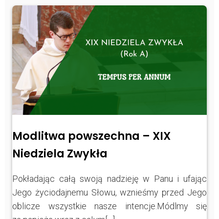
Modlitwa powszechna – XIX
Niedziela Zwykła
Pokładając całą swoją nadzieję w Panu i ufając
Jego życiodajnemu Słowu, wznieśmy przed Jego
oblicze wszystkie nasze intencje.Módlmy się