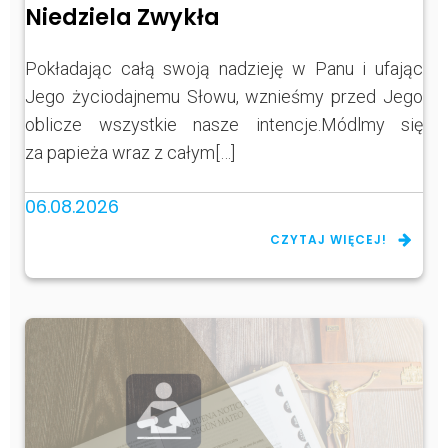
Niedziela Zwykła
Pokładając całą swoją nadzieję w Panu i ufając
Jego życiodajnemu Słowu, wznieśmy przed Jego
oblicze wszystkie nasze intencje.Módlmy się
za papieża wraz z całym[…]
06.08.2026
CZYTAJ WIĘCEJ!