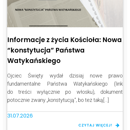
Informacje z życia Kościoła: Nowa
“konstytucja” Państwa
Watykańskiego
Ojciec Święty wydał dzisiaj nowe prawo
fundamentalne Państwa Watykańskiego (link
do treści wyłącznie po włosku), dokument
potocznie zwany „konstytucją”, bo też taką[…]
31.07.2026
CZYTAJ WIĘCEJ!