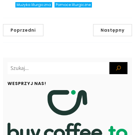
Muzyka liturgiczna
Pomoce liturgiczne
Poprzedni
Następny
WESPRZYJ NAS!