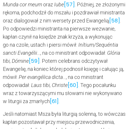
[57]
Munda cor meum
oraz
Iube
. Później, ze złożonymi
rękoma, podchodził do mszału i pozdrawiał ministranta
[58]
oraz dialogował z nim wersety przed Ewangelią
.
Po odpowiedzi ministranta na pierwsze wezwanie,
kapłan czynił na księdze znak krzyża, a wykonując
go na czole, ustach i piersi mówił:
Inítium/Sequéntia
sancti Evangélii…
, na co ministrant odpowiadał:
Glória
[59]
tibi, Dómine
. Potem celebrans odczytywał
Ewangelię, na koniec której podnosił księgę i całując ją,
mówił:
Per evangélica dicta…
, na co ministrant
[60]
odpowiadał:
Laus tibi, Christe
. Tego pocałunku
wraz z towarzyszącymi mu słowami nie wykonywano
[61]
w liturgii za zmarłych
.
Jeśli natomiast Msza była liturgią solenną, to wówczas
kapłan pozostawał przy miejscu przewodniczenia,