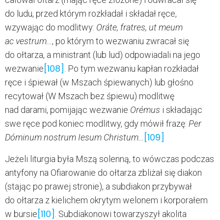
do ludu, przed którym rozkładał i składał ręce,
wzywając do modlitwy:
Oráte, fratres, ut meum
ac vestrum…
, po którym to wezwaniu zwracał się
do ołtarza, a ministrant (lub lud) odpowiadali na jego
[108]
wezwanie
. Po tym wezwaniu kapłan rozkładał
ręce i śpiewał (w Mszach śpiewanych) lub głośno
recytował (W Mszach bez śpiewu) modlitwę
nad darami, pomijając wezwanie
Orémus
i składając
swe ręce pod koniec modlitwy, gdy mówił frazę:
Per
[109]
Dóminum nostrum Iesum Christum…
Jeżeli liturgia była Mszą solenną, to wówczas podczas
antyfony na Ofiarowanie do ołtarza zbliżał się diakon
(stając po prawej stronie), a subdiakon przybywał
do ołtarza z kielichem okrytym welonem i korporałem
[110]
w bursie
. Subdiakonowi towarzyszył akolita