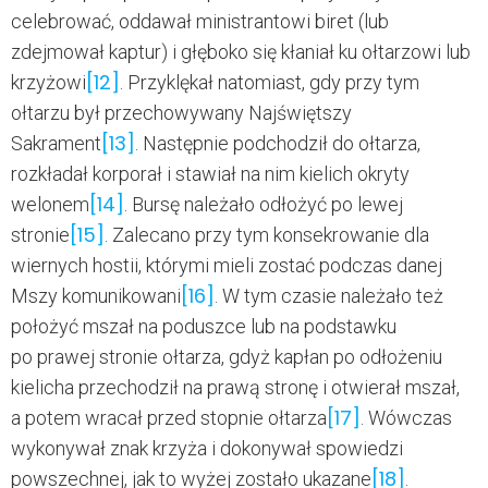
celebrować, oddawał ministrantowi biret (lub
zdejmował kaptur) i głęboko się kłaniał ku ołtarzowi lub
[12]
krzyżowi
. Przyklękał natomiast, gdy przy tym
ołtarzu był przechowywany Najświętszy
[13]
Sakrament
. Następnie podchodził do ołtarza,
rozkładał korporał i stawiał na nim kielich okryty
[14]
welonem
. Bursę należało odłożyć po lewej
[15]
stronie
. Zalecano przy tym konsekrowanie dla
wiernych hostii, którymi mieli zostać podczas danej
[16]
Mszy komunikowani
. W tym czasie należało też
położyć mszał na poduszce lub na podstawku
po prawej stronie ołtarza, gdyż kapłan po odłożeniu
kielicha przechodził na prawą stronę i otwierał mszał,
[17]
a potem wracał przed stopnie ołtarza
. Wówczas
wykonywał znak krzyża i dokonywał spowiedzi
[18]
powszechnej, jak to wyżej zostało ukazane
.