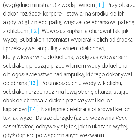
[111]
(względnie ministrant) z wodą i winem
. Przy ołtarzu
diakon rozkładał korporał i stawiał na środku kielich,
a gdy zdjął z niego palkę, wręczał celebransowi patenę
[112]
z chlebem
. Wówczas kapłan ją ofiarował tak, jak
wyżej. Subdiakon natomiast wycierał kielich od środka
i przekazywał ampułkę z winem diakonowi,
który wlewał wino do kielicha; wodę zaś wlewał sam
subdiakon, prosząc przed wlaniem wody do kielicha
o błogosławieństwo nad ampułką, którego dokonywał
[113]
celebrans
. Po umieszczeniu wody w kielichu,
subdiakon przechodził na lewą stronę ołtarza, stając
obok celebransa, a diakon przekazywał kielich
[114]
kapłanowi
. Następnie celebrans ofiarował kielich,
tak jak wyżej. Dalsze obrzędy (aż do wezwania
Veni,
sanctificátor
) odbywały się tak, jak to ukazano wyżej,
gdyż dopiero po wspomnianym wezwaniu