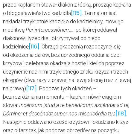
przed kapłanem stawał diakon z łódką, prosząc kapłana
[115]
o błogosławieństwo kadzidła
. Ten natomiast
nakładał trzykrotnie kadzidło do kadzielnicy, mówiąc
modlitwę
Per intercessiónem…
, po której oddawał
diakonowi łyżeczkę i otrzymywał od niego
[116]
kadzielnicę
. Obrzęd okadzenia rozpoczynał się
od okadzenia darów, bez uprzedniego oddania czci
krzyżowi: celebrans okadzała hostię i kielich poprzez
uczynienie nad nimi trzykrotnego znaku krzyża i trzech
okręgów (dwa razy z prawej na lewą stronę i raz z lewej
[117]
na prawą)
. Podczas tych okadzeń –
bez rozróżniania momentu – kapłan mówił ciągiem
słowa:
Incénsum istud a te benedíctum ascéndat ad te,
[118]
Dómine: et descéndat super nos misericórdia tua
.
Następnie oddawano cześć krzyżowi i okadzano krzyż
oraz ołtarz tak, jak podczas obrzędów na początku