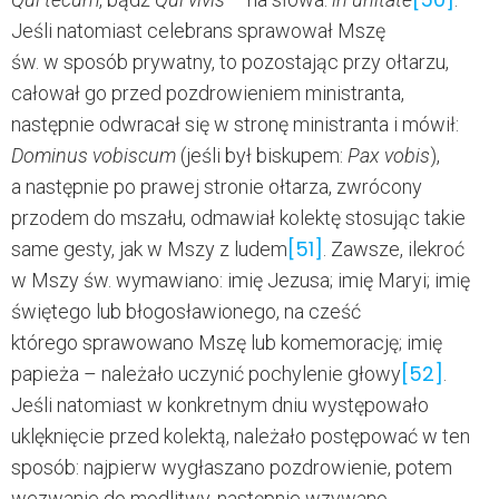
Jeśli natomiast celebrans sprawował Mszę
św. w sposób prywatny, to pozostając przy ołtarzu,
całował go przed pozdrowieniem ministranta,
następnie odwracał się w stronę ministranta i mówił:
Dominus vobiscum
(jeśli był biskupem:
Pax vobis
),
a następnie po prawej stronie ołtarza, zwrócony
przodem do mszału, odmawiał kolektę stosując takie
[51]
same gesty, jak w Mszy z ludem
. Zawsze, ilekroć
w Mszy św. wymawiano: imię Jezusa; imię Maryi; imię
świętego lub błogosławionego, na cześć
którego sprawowano Mszę lub komemorację; imię
[52]
papieża – należało uczynić pochylenie głowy
.
Jeśli natomiast w konkretnym dniu występowało
uklęknięcie przed kolektą, należało postępować w ten
sposób: najpierw wygłaszano pozdrowienie, potem
wezwanie do modlitwy, następnie wzywano