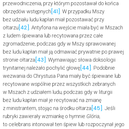
przewodniczenia, przy którym pozostawał do końca
[41]
obrzędów wstępnych
. W przypadku Mszy
bez udziału ludu kapłan miał pozostawać przy
[42]
ołtarzu
. Antyfona na wejście miała być w Mszach
z ludem śpiewana lub recytowana przez całe
zgromadzenie, podczas gdy w Mszy sprawowanej
bez ludu kapłan miał ją odmawiać prywatnie po prawej
[43]
stronie ołtarza
. Wymawiając słowa doksologii
[44]
trynitarnej należało pochylić głowę
. Podobnie
wezwania do Chrystusa Pana miały być śpiewane lub
recytowane wspólnie przez wszystkich zebranych
w Mszach z udziałem ludu, podczas gdy w liturgii
bez ludu kapłan miał je recytować na zmianę
[45]
z ministrantem, stojąc na środku ołtarza
. Jeśli
rubryki zawierały wzmiankę o hymnie
Glória
,
to celebrans intonował ten śpiew lub rozpoczynał jego