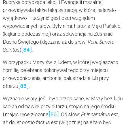
Rubryka dotycząca lekcji i Ewangelii mszalnej,
przewidywała także taką sytuację, w której należało –
wyjątkowo – uczynić gest czci względem
wypowiadanych słów. Były nimi: historia Męki Pańskiej
(klękano podczas niej) oraz sekwencja na Zesłanie
Ducha Świętego (klęczano aż do słów:
Veni, Sancte
[84]
Spíritus
)
.
W przypadku Mszy św. z ludem, w której wygłaszano
homilię, celebrans dokonywał tego przy miejscu
przewodniczenia, ambonie, balustradzie lub przy
[85]
ołtarzu
.
Wyznanie wiary, jeśli było przepisane, w Mszy bez ludu
kapłan odmawiał przy ołtarzu, stojąc na jego środku
[86]
i mając ręce złożone
. Od słów:
Et incarnátus est
,
aż do:
et homo factus est
(włącznie) należało być