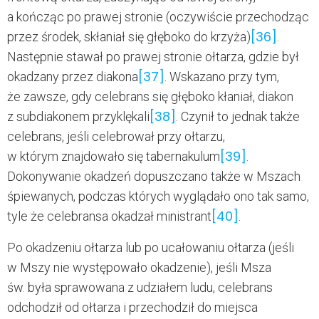
a kończąc po prawej stronie (oczywiście przechodząc
[36]
przez środek, skłaniał się głęboko do krzyża)
.
Następnie stawał po prawej stronie ołtarza, gdzie był
[37]
okadzany przez diakona
. Wskazano przy tym,
że zawsze, gdy celebrans się głęboko kłaniał, diakon
[38]
z subdiakonem przyklękali
. Czynił to jednak także
celebrans, jeśli celebrował przy ołtarzu,
[39]
w którym znajdowało się tabernakulum
.
Dokonywanie okadzeń dopuszczano także w Mszach
śpiewanych, podczas których wyglądało ono tak samo,
[40]
tyle że celebransa okadzał ministrant
.
Po okadzeniu ołtarza lub po ucałowaniu ołtarza (jeśli
w Mszy nie występowało okadzenie), jeśli Msza
św. była sprawowana z udziałem ludu, celebrans
odchodził od ołtarza i przechodził do miejsca