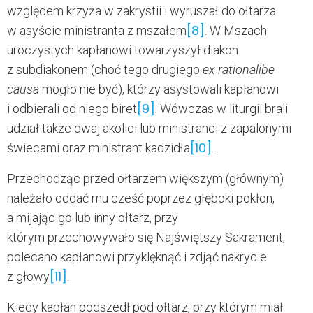
względem krzyża w zakrystii i wyruszał do ołtarza
[8]
w asyście ministranta z mszałem
. W Mszach
uroczystych kapłanowi towarzyszył diakon
z subdiakonem (choć tego drugiego
ex rationalibe
causa
mogło nie być), którzy asystowali kapłanowi
[9]
i odbierali od niego biret
. Wówczas w liturgii brali
udział także dwaj akolici lub ministranci z zapalonymi
[10]
świecami oraz ministrant kadzidła
.
Przechodząc przed ołtarzem większym (głównym)
należało oddać mu cześć poprzez głęboki pokłon,
a mijając go lub inny ołtarz, przy
którym przechowywało się Najświętszy Sakrament,
polecano kapłanowi przyklęknąć i zdjąć nakrycie
[11]
z głowy
.
Kiedy kapłan podszedł pod ołtarz, przy którym miał