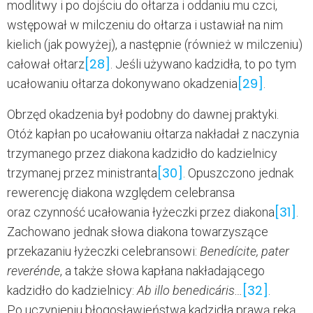
modlitwy i po dojściu do ołtarza i oddaniu mu czci,
wstępował w milczeniu do ołtarza i ustawiał na nim
kielich (jak powyżej), a następnie (również w milczeniu)
[28]
całował ołtarz
. Jeśli używano kadzidła, to po tym
[29]
ucałowaniu ołtarza dokonywano okadzenia
.
Obrzęd okadzenia był podobny do dawnej praktyki.
Otóż kapłan po ucałowaniu ołtarza nakładał z naczynia
trzymanego przez diakona kadzidło do kadzielnicy
[30]
trzymanej przez ministranta
. Opuszczono jednak
rewerencję diakona względem celebransa
[31]
oraz czynność ucałowania łyżeczki przez diakona
.
Zachowano jednak słowa diakona towarzyszące
przekazaniu łyżeczki celebransowi:
Benedícite, pater
reverénde
, a także słowa kapłana nakładającego
[32]
kadzidło do kadzielnicy:
Ab illo benedicáris…
.
Po uczynieniu błogosławieństwa kadzidła prawą ręką