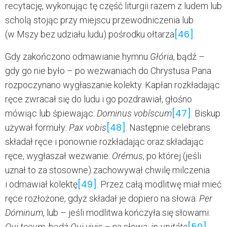
recytację, wykonując tę część liturgii razem z ludem lub
scholą stojąc przy miejscu przewodniczenia lub
[46]
(w Mszy bez udziału ludu) pośrodku ołtarza
.
Gdy zakończono odmawianie hymnu
Głória
, bądź –
gdy go nie było – po wezwaniach do Chrystusa Pana
rozpoczynano wygłaszanie kolekty. Kapłan rozkładając
ręce zwracał się do ludu i go pozdrawiał, głośno
[47]
mówiąc lub śpiewając:
Dominus vobíscum
. Biskup
[48]
używał formuły:
Pax vobis
. Następnie celebrans
składał ręce i ponownie rozkładając oraz składając
ręce, wygłaszał wezwanie:
Orémus
, po której (jeśli
uznał to za stosowne) zachowywał chwilę milczenia
[49]
i odmawiał kolektę
. Przez całą modlitwę miał mieć
ręce rozłożone, gdyż składał je dopiero na słowa:
Per
Dóminum
, lub – jeśli modlitwa kończyła się słowami:
[50]
Qui tecum
, bądź
Qui vivis
– na słowa:
in unitáte
.