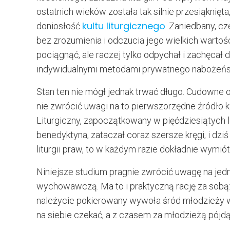
ostatnich wieków została tak silnie przesiąknięt
kultu liturgicznego
doniosłość
. Zaniedbany, c
bez zrozumienia i odczucia jego wielkich wartośc
pociągnąć, ale raczej tylko odpychał i zachęcał 
indywidualnymi metodami prywatnego nabożeńs
Stan ten nie mógł jednak trwać długo. Cudowne od
nie zwrócić uwagi na to pierwszorzędne źródło ka
Liturgiczny, zapoczątkowany w pięćdziesiątych 
benedyktyna, zataczał coraz szersze kręgi, i dzi
liturgii praw, to w każdym razie dokładnie wymió
Niniejsze studium pragnie zwrócić uwagę na jedną
wychowawczą. Ma to i praktyczną rację za sobą: o
należycie pokierowany wywoła śród młodzieży w
na siebie czekać, a z czasem za młodzieżą pójdą