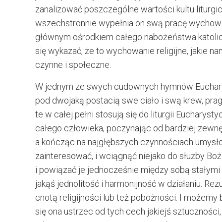
zanalizować poszczególne wartości kultu liturgicz
wszechstronnie wypełnia on swą pracę wychowawc
głównym ośrodkiem całego nabożeństwa katolick
się wykazać, że to wychowanie religijne, jakie nam 
czynne i społeczne.
W jednym ze swych cudownych hymnów Eucharys
pod dwojaką postacią swe ciało i swą krew, pra
te w całej pełni stosują się do liturgii Eucharys
całego człowieka, poczynając od bardziej zewnę
a kończąc na najgłębszych czynnościach umysło
zainteresować, i wciągnąć niejako do służby Bo
i powiązać je jednocześnie między sobą stałymi
jakąś jednolitość i harmonijność w działaniu. R
cnotą religijności lub też pobożności. I możemy 
się ona ustrzec od tych cech jakiejś sztuczności