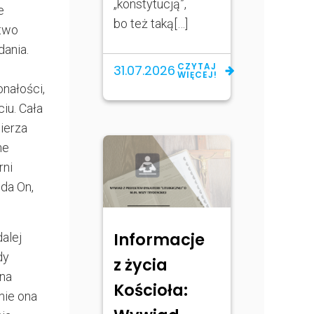
„konstytucją”,
e
bo też taką[…]
stwo
dania.
CZYTAJ
31.07.2026
WIĘCEJ!
onałości,
iu. Cała
mierza
ne
rni
ąda On,
Informacje
alej
dy
z życia
sna
Kościoła:
mie ona