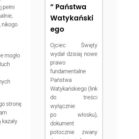
” Państwa
j pełni
alnie,
Watykański
, nikogo
ego
Ojciec Święty
wydał dzisiaj nowe
nie mogło
prawo
 Ruch
fundamentalne
Państwa
żnych
Watykańskiego (link
do treści
go stronę
wyłącznie
tam
po włosku),
 kazały
dokument
potocznie zwany