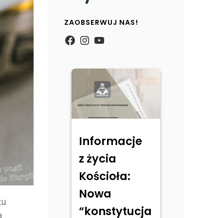
ZAOBSERWUJ NAS!
https://www.facebook.com/
Instagram
YouTube
Informacje
z życia
Kościoła:
Nowa
tu
“konstytucja
a