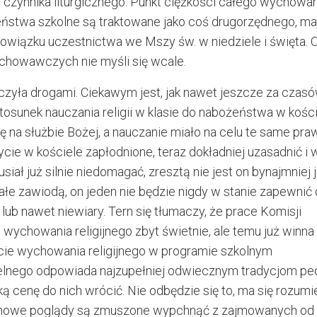
zynnika liturgicznego. Punkt ciężkości całego wychowan
abożeństwa szkolne są traktowane jako coś drugorzędnego, m
owiązku uczestnictwa we Mszy św. w niedziele i święta. O
chowawczych nie myśli się wcale.
oczyła drogami. Ciekawym jest, jak nawet jeszcze za czas
tosunek nauczania religii w klasie do nabożeństwa w kości
ię na służbie Bożej, a nauczanie miało na celu te same pr
ycie w kościele zapłodnione, teraz dokładniej uzasadnić i
musiał już silnie niedomagać, zresztą nie jest on bynajmnie
tałe zawiodą, on jeden nie będzie nigdy w stanie zapewni
i lub nawet niewiary. Tern się tłumaczy, że prace Komisji
wychowania religijnego zbyt świetnie, ale temu już winna
cie wychowania religijnego w programie szkolnym
elnego odpowiada najzupełniej odwiecznym tradycjom pe
lką cenę do nich wrócić. Nie odbędzie się to, ma się rozumi
gdy nowe poglądy są zmuszone wypchnąć z zajmowanych o