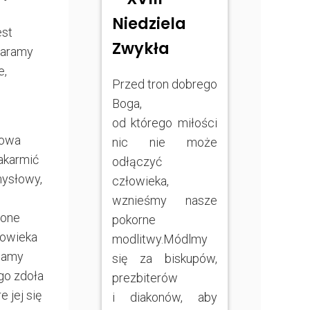
Niedziela
est
Zwykła
taramy
e,
Przed tron dobrego
Boga,
od którego miłości
łowa
nic nie może
nakarmić
odłączyć
mysłowy,
człowieka,
wznieśmy nasze
zone
pokorne
łowieka
modlitwy.Módlmy
ywamy
się za biskupów,
ego zdoła
prezbiterów
 jej się
i diakonów, aby