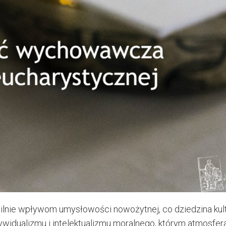
k silnie wpływom umysłowości nowożytnej, co dziedzina kul
dywidualizmu i intelektualizmu moralnego, którym atmosfer