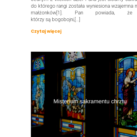
do którego rangi została wyniesiona wzajemna 
małżonków[1]. Pan powiada, że
którzy są bogobojni,[…]
Czytaj więcej