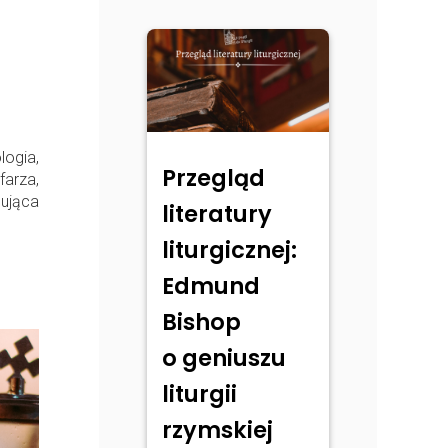
ogia,
Przegląd
arza,
mująca
literatury
liturgicznej:
Edmund
Bishop
o geniuszu
liturgii
rzymskiej