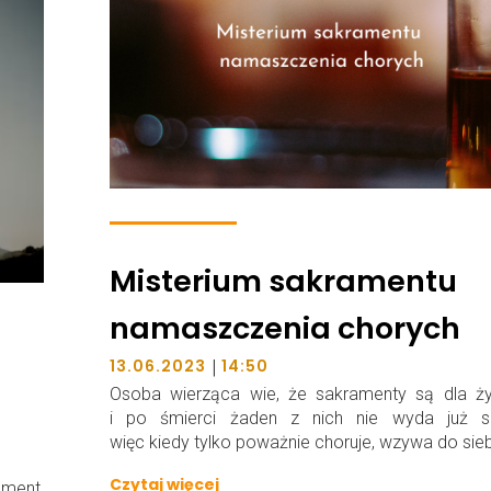
Misterium sakramentu
namaszczenia chorych
|
13.06.2023
14:50
Osoba wierząca wie, że sakramenty są dla ż
i po śmierci żaden z nich nie wyda już sk
więc kiedy tylko poważnie choruje, wzywa do sieb
Czytaj więcej
ament,