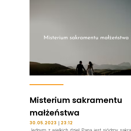
Misterium sakramentu
małżeństwa
|
30.05.2023
23:12
Jednym z wielkich dzieł Pana jest siódmy sakr