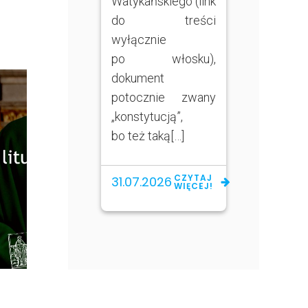
Watykańskiego (link
do treści
wyłącznie
po włosku),
dokument
potocznie zwany
„konstytucją”,
bo też taką[…]
CZYTAJ
31.07.2026
WIĘCEJ!