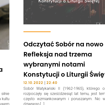
Odczytać Sobór na nowo
Refleksja nad trzema
wybranymi notami
a
Konstytucji o Liturgii Świę
|
12.10.2022
22:40
Sobór Watykański II (1962-1965), którego o
silnie
rozpoczęły się sześćdziesiąt lat temu, jest t
 kultu
często wzmiankowanym i poruszanym. Nic 
ływem
dziwnego,[…]