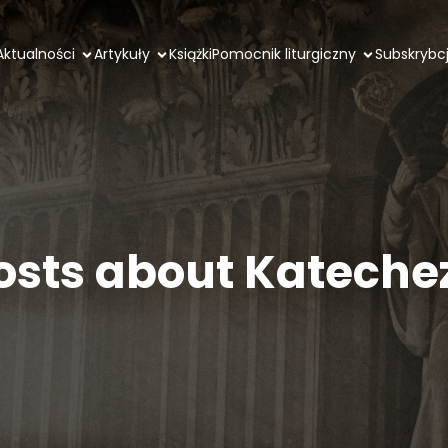
Aktualności
Artykuły
Książki
Pomocnik liturgiczny
Subskrybc
osts about Kateche