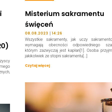
i
Misterium sakramentu
święceń
|
08.08.2023
14:26
Wszystkie sakramenty, jak uczy sakramentol
20)
wymagają obecności odpowiedniego szaf
którym zazwyczaj jest kapłan[1]. Osoba przyj
jakikolwiek ze stopni sakramentu[…]
zyscy
Czytaj więcej
omego
znych,