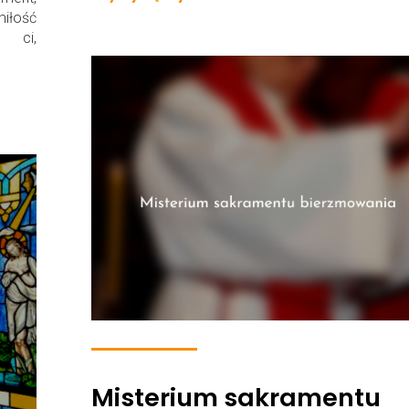
miłość
 ci,
Misterium sakramentu