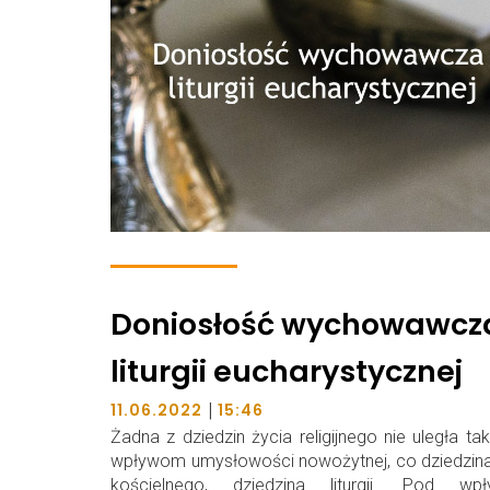
Doniosłość wychowawcz
liturgii eucharystycznej
|
11.06.2022
15:46
Żadna z dziedzin życia religijnego nie uległa tak 
wpływom umysłowości nowożytnej, co dziedzina
kościelnego, dziedzina liturgii. Pod wp