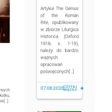
Artykuł The Genius
of the Roman
Rite, opublikowany
w zbiorze Liturgica
Historica (Oxford
1918, s. 1-19),
należy do bardzo
ważnych
opracowań
poświęconych[…]
CZYTAJ
07.08.2026
ywych
WIĘCEJ!
utku,
ie[…]