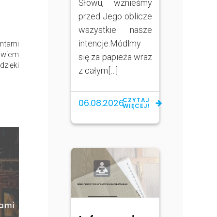
Słowu, wznieśmy
przed Jego oblicze
wszystkie nasze
intencje.Módlmy
entami
owiem
się za papieża wraz
dzięki
z całym[…]
CZYTAJ
06.08.2026
WIĘCEJ!