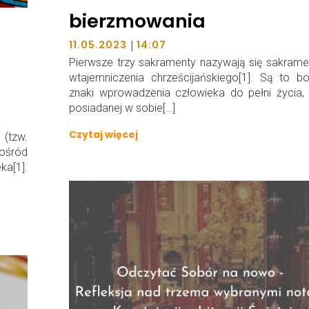
bierzmowania
|
11.05.2023
14:07
Pierwsze trzy sakramenty nazywają się sakram
wtajemniczenia chrześcijańskiego[1]. Są to b
znaki wprowadzenia człowieka do pełni życia, 
posiadanej w sobie[…]
Czytaj więcej
(tzw.
ośród
ka[1].