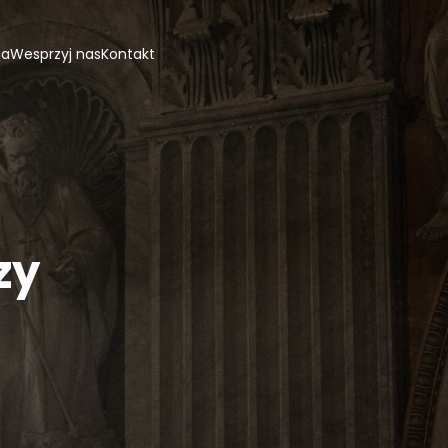
ja
Wesprzyj nas
Kontakt
zy