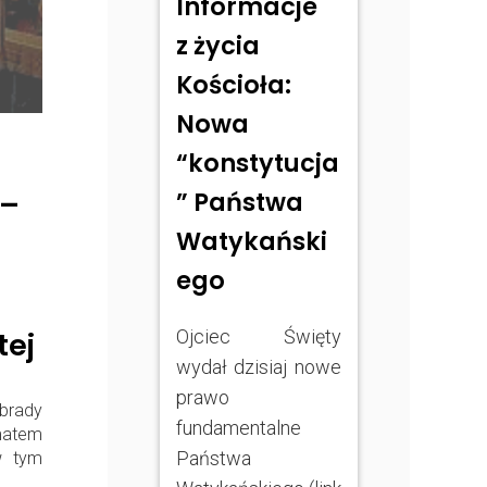
Informacje
z życia
Kościoła:
Nowa
“konstytucja
” Państwa
 –
Watykański
ego
Ojciec Święty
tej
wydał dzisiaj nowe
prawo
brady
fundamentalne
ematem
Państwa
w tym