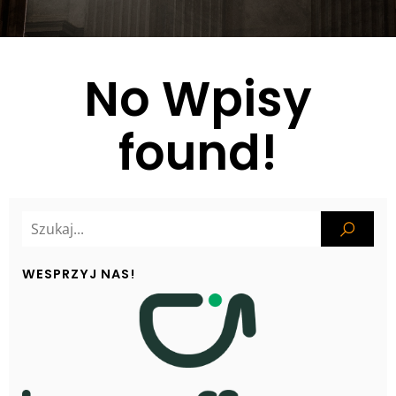
No Wpisy
found!
WESPRZYJ NAS!