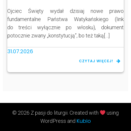
Ojciec Święty wydał dzisiaj nowe prawo
fundamentalne Państwa Watykańskiego (link
do treści wyłącznie po włosku), dokument
potocznie zwany „konstytucją”, bo też taką[…]
31.07.2026
CZYTAJ WIĘCEJ!
© 2026 Z pasji do liturgii. Created with
using
Kubio
WordPress and