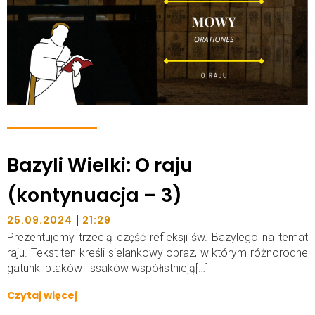
Bazyli Wielki: O raju
(kontynuacja – 3)
|
25.09.2024
21:29
Prezentujemy trzecią część refleksji św. Bazylego na temat
raju. Tekst ten kreśli sielankowy obraz, w którym różnorodne
gatunki ptaków i ssaków współistnieją[…]
Czytaj więcej