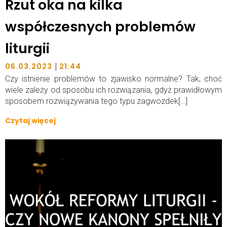
Rzut oka na kilka
współczesnych problemów
liturgii
|
06.03.2023
21:44
Czy istnienie problemów to zjawisko normalne? Tak, choć
wiele zależy od sposobu ich rozwiązania, gdyż prawidłowym
sposobem rozwiązywania tego typu zagwozdek[…]
Czytaj więcej