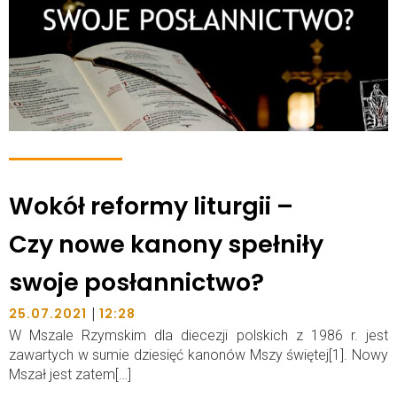
Wokół reformy liturgii –
Czy nowe kanony spełniły
swoje posłannictwo?
|
25.07.2021
12:28
W Mszale Rzymskim dla diecezji polskich z 1986 r. jest
zawartych w sumie dziesięć kanonów Mszy świętej[1]. Nowy
Mszał jest zatem[…]