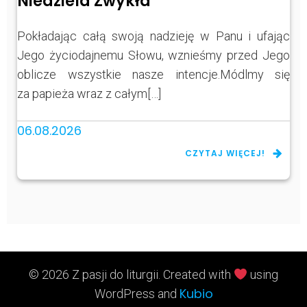
Niedziela Zwykła
Pokładając całą swoją nadzieję w Panu i ufając
Jego życiodajnemu Słowu, wznieśmy przed Jego
oblicze wszystkie nasze intencje.Módlmy się
za papieża wraz z całym[…]
06.08.2026
CZYTAJ WIĘCEJ!
© 2026 Z pasji do liturgii. Created with
using
Kubio
WordPress and