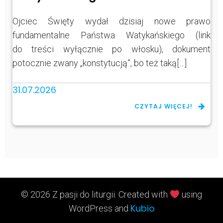
Ojciec Święty wydał dzisiaj nowe prawo
fundamentalne Państwa Watykańskiego (link
do treści wyłącznie po włosku), dokument
potocznie zwany „konstytucją”, bo też taką[…]
31.07.2026
CZYTAJ WIĘCEJ!
© 2026 Z pasji do liturgii. Created with
using
Kubio
WordPress and