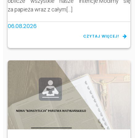
oblicze wszystkie nasze intencje.Módlmy się
za papieża wraz z całym[…]
06.08.2026
CZYTAJ WIĘCEJ!