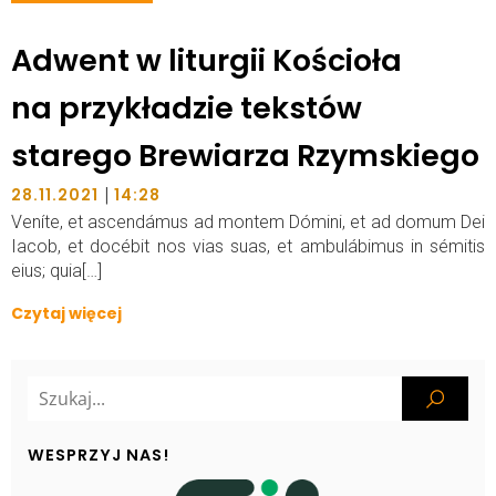
Adwent w liturgii Kościoła
na przykładzie tekstów
starego Brewiarza Rzymskiego
|
28.11.2021
14:28
Veníte, et ascendámus ad montem Dómini, et ad domum Dei
Iacob, et docébit nos vias suas, et ambulábimus in sémitis
eius; quia[…]
Czytaj więcej
WESPRZYJ NAS!