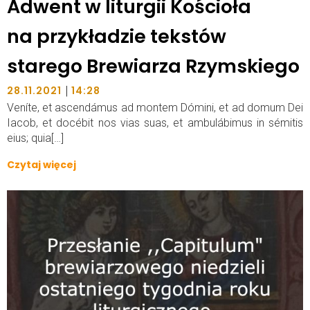
Adwent w liturgii Kościoła
na przykładzie tekstów
starego Brewiarza Rzymskiego
|
28.11.2021
14:28
Veníte, et ascendámus ad montem Dómini, et ad domum Dei
Iacob, et docébit nos vias suas, et ambulábimus in sémitis
eius; quia[…]
Czytaj więcej