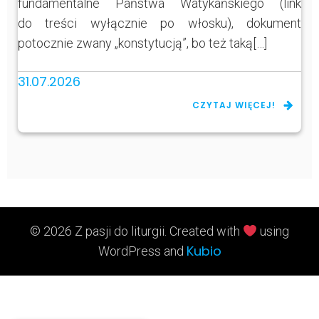
fundamentalne Państwa Watykańskiego (link
do treści wyłącznie po włosku), dokument
potocznie zwany „konstytucją”, bo też taką[…]
31.07.2026
CZYTAJ WIĘCEJ!
© 2026 Z pasji do liturgii. Created with
using
Kubio
WordPress and