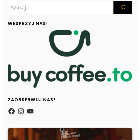
WESPRZYJ NAS!
ZAOBSERWUJ NAS!
https://www.facebook.com/Zpasjidol
Instagram
YouTube