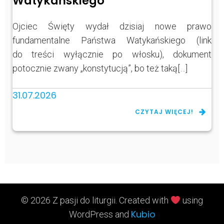
Watykańskiego
Ojciec Święty wydał dzisiaj nowe prawo
fundamentalne Państwa Watykańskiego (link
do treści wyłącznie po włosku), dokument
potocznie zwany „konstytucją”, bo też taką[…]
31.07.2026
CZYTAJ WIĘCEJ!
© 2026 Z pasji do liturgii. Created with
using
Kubio
WordPress and